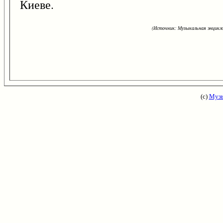
Киеве.
(Источник: Музыкальная энцикло
(с)
Музы