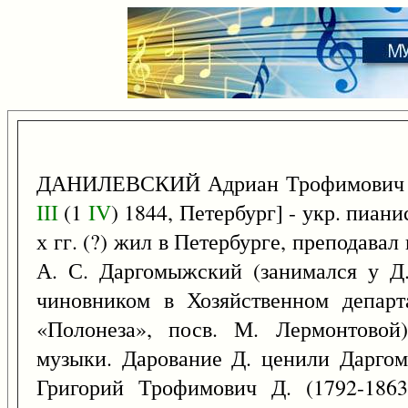
ДАНИЛЕВСКИЙ Адриан Трофимович [да
III
(1
IV
) 1844, Петербург] - укр. пиани
х гг. (?) жил в Петербурге, преподавал
А. С. Даргомыжский (занимался у Д.
чиновником в Хозяйственном департа
«Полонеза», посв. М. Лермонтовой)
музыки. Дарование Д. ценили Даргом
Григорий Трофимович Д. (1792-186