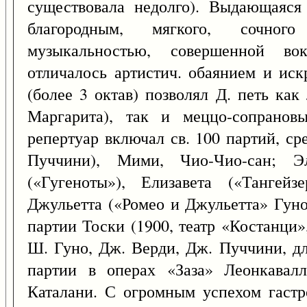
существовала недолго). Выдающаяся 
благородным, мягкого, сочног
музыкальностью, совершенной во
отличалось артистич. обаянием и ис
(более 3 октав) позволял Д. петь как
Маргарита), так и меццо-сопранов
репертуар включал св. 100 партий, с
Пуччини), Мими, Чио-Чио-сан; Эл
(«Гугеноты»), Елизавета («Тангейз
Джульетта («Ромео и Джульетта» Гуно
партии Тоски (1900, театр «Костанци»
Ш. Гуно, Дж. Верди, Дж. Пуччини, д
партии в операх «Заза» Леонкавал
Каталани. С огромным успехом гастр