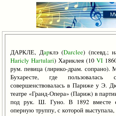
ДАРКЛЕ, Д
ap
клэ (
Darclee
) (псевд.; 
Haricly
Hartulari
) Хариклея (10
VI
1860
рум. певица (лирико-драм. сопрано). 
Бухаресте, где пользовалась 
совершенствовалась в Париже у Э. Д
театре «Гранд-Опера» (Париж) в парт
под рук. Ш. Гуно. В 1892 вместе с
оперную труппу, с которой выступала, 