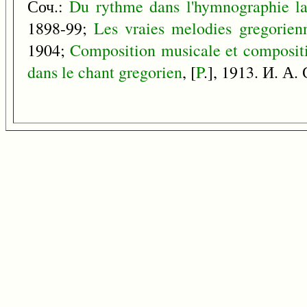
Соч.:
Du
rythme
dans
l'hymnographie
l
1898-99;
Les
vraies
melodies
gregorien
1904;
Composition
musicale
et
composit
dans
le
chant
gregorien
, [
P
.], 1913. И. А.