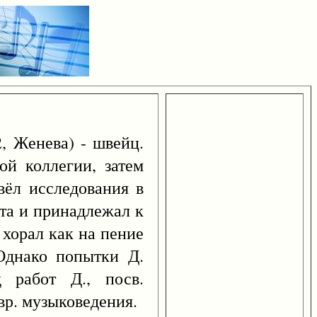
, Женева) - швейц.
й коллегии, затем
вёл исследования в
ота и принадлежал к
 хорал как на пение
Однако попытки Д.
д работ Д., посв.
вр. музыковедения.