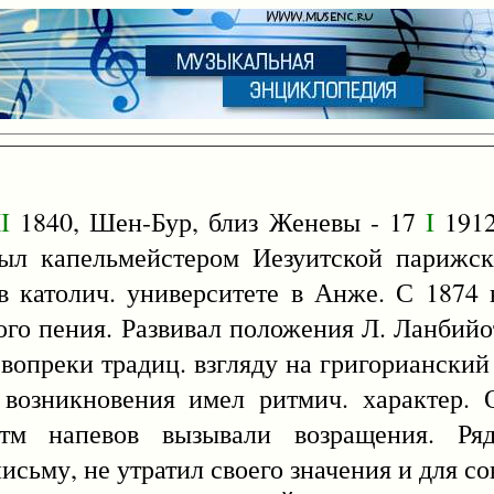
I
1840, Шен-Бур, близ Женевы - 17
I
1912
ыл капельмейстером Иезуитской парижско
 католич. университете в Анже. С 1874 
ого пения. Развивал положения Л. Ланбий
 вопреки традиц. взгляду на григорианский
 возникновения имел ритмич. характер. 
итм напевов вызывали возращения. Ря
сьму, не утратил своего значения и для со