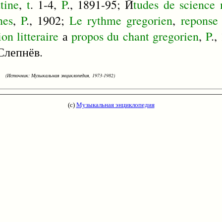
atine
,
t
. 1-4,
P
., 1891-95; Й
tudes
de
science
nes
,
P
., 1902;
Le
rythme
gregorien
,
reponse
ion
litteraire
а
propos
du
chant
gregorien
,
P
.,
 Слепнёв.
(Источник: Музыкальная энциклопедия, 1973-1982)
(с)
Музыкальная энциклопедия