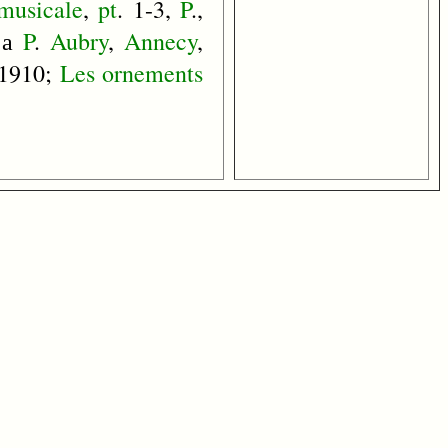
musicale
,
pt
. 1-3,
P
.,
а
P
.
Aubry
,
Annecy
,
 1910;
Les
ornements