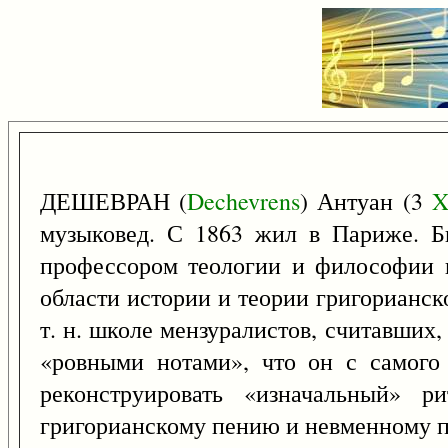
ДЕШЕВРАН (
Dechevrens
) Антуан (3
X
музыковед. С 1863 жил в Париже. Б
профессором теологии и философии в
области истории и теории григорианск
т. н. школе мензуралистов, считавших,
«ровными нотами», что он с самого
реконструировать «изначальный» р
григорианскому пению и невменному пи