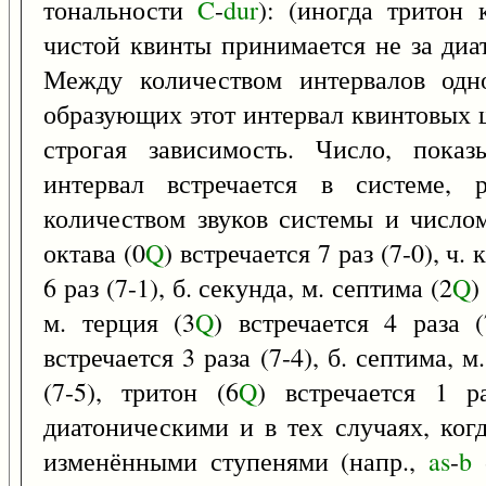
тональности
C
-
dur
): (иногда тритон
чистой квинты принимается не за диат
Между количеством интервалов одн
образующих этот интервал квинтовых 
строгая зависимость. Число, пока
интервал встречается в системе,
количеством звуков системы и числом
октава (0
Q
) встречается 7 раз (7-0), ч. 
6 раз (7-1), б. секунда, м. септима (2
Q
)
м. терция (3
Q
) встречается 4 раза (
встречается 3 раза (7-4), б. септима, м
(7-5), тритон (6
Q
) встречается 1 р
диатоническими и в тех случаях, ког
изменёнными ступенями (напр.,
as
-
b
-