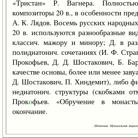
«Тристан» Р. Вагнера. Полност
композиторы 20 в., в особенности пре
А. К. Лядов. Восемь русских народны
20 в. используются разнообразные вид
классич. мажору и минору; Д. в раз
полидиатонич. сочетаниях (И. Ф. Стра
Прокофьев, Д. Д. Шостакович, Б. Бар
качестве основы, более или менее заву
Д. Шостакович, П. Хиндемит), либо ф
недиатонич. структуры (скобками от
Прок
o
фьев. «Обручение в монастыр
окончание.
(Источник: Музыкальная энцикло