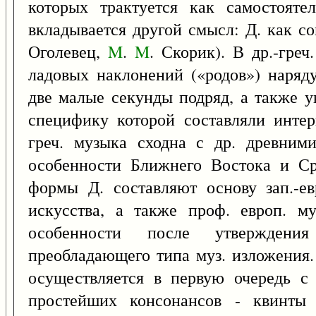
которых трактуется как самостояте
вкладывается другой смысл: Д. как со
Оголевец,
M
.
M
. Скорик). В др.-гре
ладовых наклонений («родов») наряд
две малые секунды подряд, а также у
специфику которой составляли инте
греч. музыка сходна с др. древним
особенности Ближнего Востока и Ср
формы Д. составляют основу зап.-ев
искусства, а также проф. европ. му
особенности после утверждени
преобладающего типа муз. изложения.
осуществляется в первую очередь с
простейших консонансов - квинты 