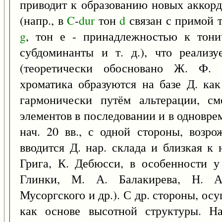
приводит к образованию новых аккорд
(напр., в
C
-
dur
тон
d
связан с примой т
g
, тон е - принадлежностью к тони
субдоминанты и т. д.), что реализу
(теоретически обосновано Ж. Ф. Р
хроматика образуются на базе Д. как
гармонически путём альтерации, см
элементов в последовании и в одновре
нач. 20 вв., с одной стороны, возр
вводится Д. нар. склада и близкая к
Грига, К. Дебюсси, в особенности у
Глинки, М. А. Балакирева, Н. А.
Мусоргского и др.). С др. стороны, ос
как основе высотной структуры. Н