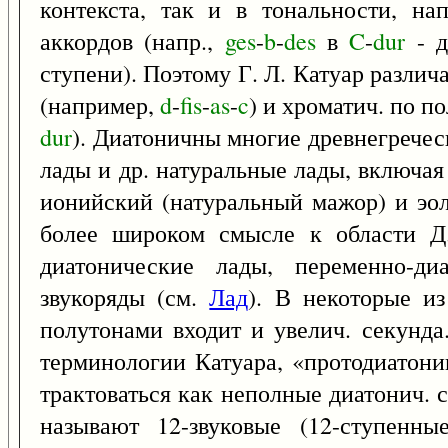
контекста, так и в тональности, на
аккордов (напр.,
ges
-
b
-
des
в
C
-
dur
- д
ступени). Поэтому Г. Л. Катуар различ
(например,
d
-
fis
-
as
-
c
) и хроматич. по 
dur
). Диатоничны многие древнегречес
лады и др. натуральные лады, включа
ионийский (натуральный мажор) и эо
более широком смысле к области Д.
диатонические лады, переменно-ди
звукоряды (см.
Лад
). В некоторые и
полутонами входит и увелич. секунда
терминологии Катуара, «протодиатоник
трактоваться как неполные диатонич.
называют 12-звуковые (12-ступенны