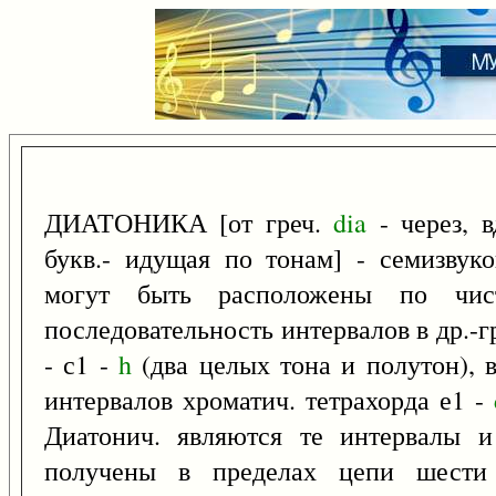
ДИАТОНИКА [от греч.
dia
- через, 
букв.- идущая по тонам] - семизвуко
могут быть расположены по чист
последовательность интервалов в др.-гр
- с1 -
h
(два целых тона и полутон), 
интервалов хроматич. тетрахорда е1 -
Диатонич. являются те интервалы и
получены в пределах цепи шести 