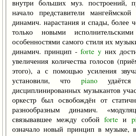
внутри больших муз. построений, 
начало представители мангеймской
динамич. нарастания и спады, более 
только новыми исполнительским
особенностями самого стиля их музы
динамич. принцип -
forte
y
них дости
увеличения количества голосов (при
этого), а с помощью усиления звуч
установили, что
piano
удаётся
дисциплинированных музыкантов учас
оркестр был освобождён от статич
разнообразным динамич. «модул
связывавшее между собой
forte
и
p
означало новый принцип в музыке, 