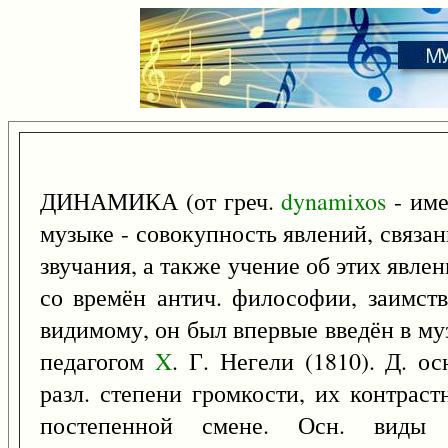
ДИНАМИКА (от греч.
dynamixos
- им
музыке - совокупность явлений, связа
звучания, а также учение об этих явле
со времён антич. философии, заимств
видимому, он был впервые введён в му
педагогом
X
. Г. Негели (1810). Д. о
разл. степени громкости, их контрас
постепенной смене. Осн. виды