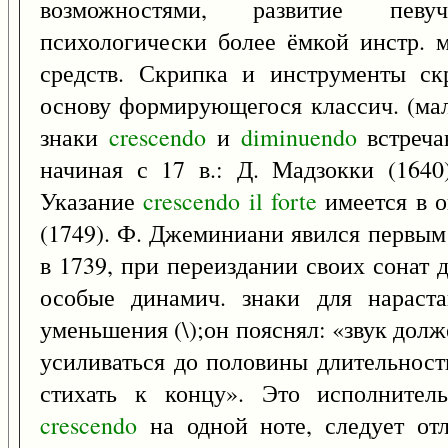
возможностями, развитие певу
психологически более ёмкой инстр. 
средств. Скрипка и инструменты ск
основу формирующегося классич. (мал
знаки
crescendo
и
diminuendo
встреча
начиная с 17 в.: Д. Мадзокки (1640)
Указание
crescendo
il
forte
имеется в о
(1749). Ф. Джеминиани явился первым
в 1739, при переиздании своих сонат д
особые динамич. знаки для нараста
уменьшения (\);он пояснял: «звук долж
усиливаться до половины длительност
стихать к концу». Это исполнитель
crescendo
на одной ноте, следует от