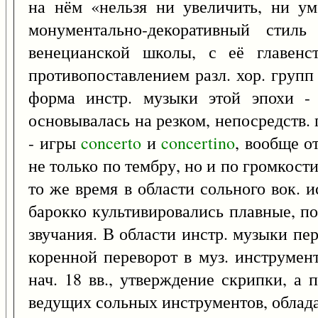
на нём «нельзя ни увеличить, ни ум
монументально-декоративный стиль 
венецианской школы, с её главен
противопоставлением разл. хор. групп
форма инстр. музыки этой эпохи -
основывалась на резком, непосредств
- игры
concerto
и
concertino
, вообще о
не только по тембру, но и по громкост
то же время в области сольного вок. 
барокко культивировались плавные, п
звучания. В области инстр. музыки пе
коренной переворот в муз. инструмен
нач. 18 вв., утверждение скрипки, а 
ведущих сольных инструментов, обла