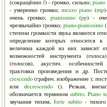
(сокращённо
f
) - громко, сильно;
piano
- умеренно громко;
mezzo
piano
(
mp
)
очень громко;
pianissimo
(
pp
) - оч
чрезвычайно громко;
piano
-
pianissimo
(
степени громкости звука являются от
определение которых относится к 
величина каждой из них зависит о
возможностей инструмента (голоса
(голосов), акустич. особенностей
трактовки произведения и др. Пост
crescendo
(графич. изображение ); пос
или
decrescendo
(). Резкая, внеза
обозначается термином
subito
.
Piano
s
звучания тихим,
forte
subito
- тихого