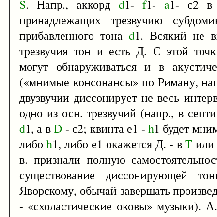
S
. Напр., аккорд
d
1-
f
1-
a
1- с2 
принадлежащих трезвучию субдоми
прибавленного тона
d
1. Всякий не в
трезвучия тон и есть Д. С этой точ
могут обнаруживаться и в акустич
(«мнимые консонансы» по Риману, на
двузвучии диссонирует не весь интерв
одно из осн. трезвучий (напр., в септ
d
1, а в
D
- с2; квинта е1 -
h
1 будет мни
либо
h
1, либо е1 окажется Д. - в
T
ил
в. признали полную самостоятельнос
существование диссонирующей тон
Яворскому, обычай завершать произв
- «схоластические оковы» музыки). А