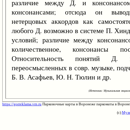
различие между Д. и консонансо
консонансами; отсюда он вывод
нетерцовых аккордов как самостоят
любого Д. возможно в системе П. Хинд
условий; различие между консонанс
количественное, консонансы п
Относительность понятий Д. и
переосмысленных в совр. музыке, под
Б. В. Асафьев, Ю. Н. Тюлин и др.
(Источник: Музыкальная энцикло
https://gorreklama.vrn.ru
Парковочные карты в Воронеже паркоматы в Воронеж
(с)
Музы