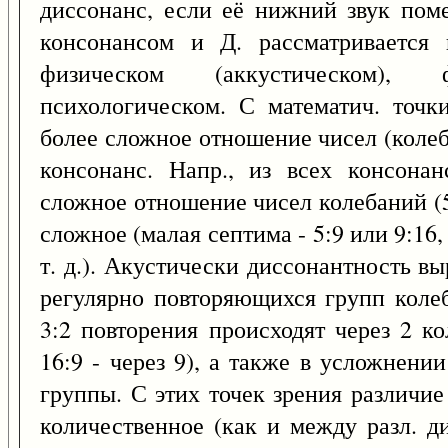
диссонанс, если её нижний звук пом
консонансом и Д. рассматривается 
физическом (аккустическом),
психологическом. С математич. точк
более сложное отношение чисел (колеб
консонанс. Напр., из всех консона
сложное отношение чисел колебаний (5
сложное (малая септима - 5:9 или 9:16,
т. д.). Акустически диссонантность в
регулярно повторяющихся групп колеб
3:2 повторения происходят через 2 к
16:9 - через 9), а также в усложнени
группы. С этих точек зрения различи
количественное (как и между разл. 