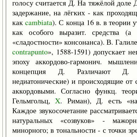
голосу считается Д. На тяжёлой доле 
задержание, на лёгких - как проходящ
как
cambiata
). С конца 16 в. в теории
как особого выразит. средства (а 
«сладостности» консонанса). В. Галиле
contrapunto
», 1588-1591) допускает н
эпоху аккордово-гармонич. мышлени
концепция Д. Различают Д. ак
недиатонические) и происходящие от 
аккордовыми. Согласно функц. теор
Гельмгольц,
X
. Риман), Д. есть «н
Каждое звукосочетание рассматриваетс
натуральных «созвуков» - мажор
минорного; в тональности - с точки зр