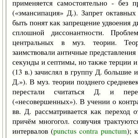
применяется самостоятельно - без п
(«эмансипация» Д.). Запрет октавны
быть понят как запрещение удвоения 
сплошной диссонантности. Пробле
центральных в муз. теории. Теор
заимствовали античные представления 
секунды и септимы, но также терции 
(13 в.) зачислял в группу Д. большие
Д.»). В муз. теории позднего средневек
перестали считаться Д. и пер
(«несовершенных»). В учении о контр
вв. Д. рассматривается как переход 
причём многогол. созвучия трактуют
интервалов (
punctus
contra
punctum
); 