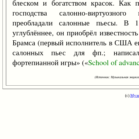
блеском и богатством красок. Как 
господства салонно-виртуозного
преобладали салонные пьесы. В 18
углублённее, он приобрёл известность
Брамса (первый исполнитель в США е
салонных пьес для фп.; написа
фортепианной игры» («
School
of
advan
(Источник: Музыкальная энцикло
(с)
Музы