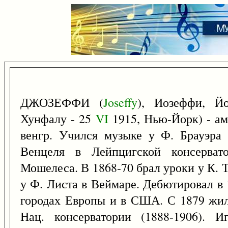
ДЖОЗЕФФИ (
Joseffy
), Иозеффи, 
Хунфалу - 25
VI
1915, Нью-Йорк) - ам
венгр. Учился музыке у Ф. Брауэра 
Венцеля в Лейпцигской консервато
Мошелеса. В 1868-70 брал уроки у К. Та
у Ф. Листа в Веймаре. Дебютировал в 
городах Европы и в США. С 1879 жил
Нац. консерватории (1888-1906). И