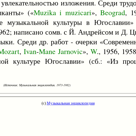
 увлекательностью изложения. Среди труд
ыканты» («
Muzika
i
muzicari
»,
Beograd
, 1
ие музыкальной культуры в Югославии»
1962; написано сомв. с Й. Андрейсом и Д. Ц
зыки. Среди др. работ - очерки «Современ
Mozart
,
Ivan
-
Mane
Jarnovic
»,
W
., 1956, 195
ой культуре Югославии» (сб.: «Из про
(Источник: Музыкальная энциклопедия, 1973-1982)
(с)
Музыкальная энциклопедия