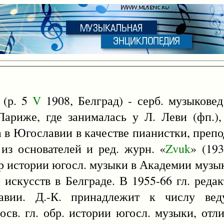
 (р. 5
V
1908, Белград) - серб. музыковед
Париже, где занималась у Л. Леви (фп.)
 в Югославии в качестве пианистки, препо
из основателей и ред. журн. «
Zvuk
» (193
ор истории югосл. музыки в Академии музы
искусств в Белграде. В 1955-66 гл. редак
авии. Д.-К. принадлежит к числу вед
осв. гл. обр. истории югосл. музыки, от