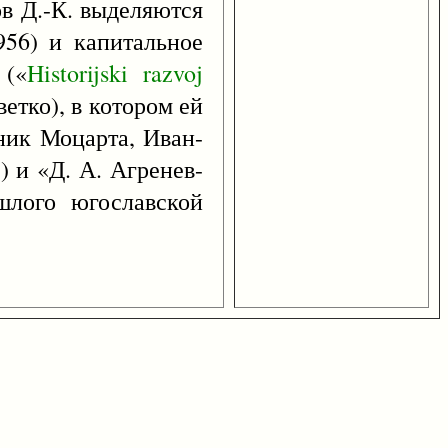
ов Д.-К. выделяются
956) и капитальное
 («
Historijski
razvoj
ветко), в котором ей
ник Моцарта, Иван-
8) и «Д. А. Агренев-
шлого югославской