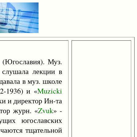
 (Югославия). Муз.
, слушала лекции в
давала в муз. школе
2-1936) и «
Muzicki
ки и директор Ин-та
тор журн. «
Zvuk
» -
ущих югославских
личаются тщательной