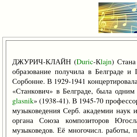
ДЖУРИЧ-КЛАЙН (
Duric
-К
lajn
) Стана
образование получила в Белграде и 
Сорбонне. В 1929-1941 концертировала
«Станкович» в Белграде, была одним 
glasnik
» (1938-41). В 1945-70 професс
музыковедения Серб. академии наук и 
органа Союза композиторов Югосл
музыковедов. Её многочисл. работы, п