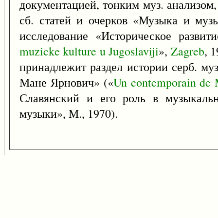
документацией, тонким муз. анализом,
сб. статей и очерков «Музыка и муз
исследование «Историческое развит
muzicke
kulture
u
Jugoslaviji
»,
Zagreb
, 
принадлежит раздел истории серб. му
Мане Ярнович» («
Un
contemporain
de
Славянский и его роль в музыкальн
музыки», М., 1970).