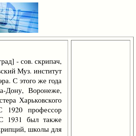
рад] - сов. скрипач,
вский Муз. институт
ра. С этого же года
а-Дону, Воронеже,
стера Харьковского
 С 1920 профессор
 С 1931 был также
крипций, школы для