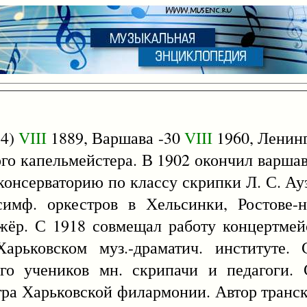
14)
VIII
1889, Варшава -30
VIII
1960, Ленинг
ного капельмейстера. В 1902 окончил варша
 консерваторию по классу скрипки Л. С. Ауэ
имф. оркестров в Хельсинки, Ростове-н
жёр. С 1918 совмещал работу концертмей
арьковском муз.-драматич. институте.
его учеников мн. скрипачи и педагоги.
ра Харьковской филармонии. Автор транс