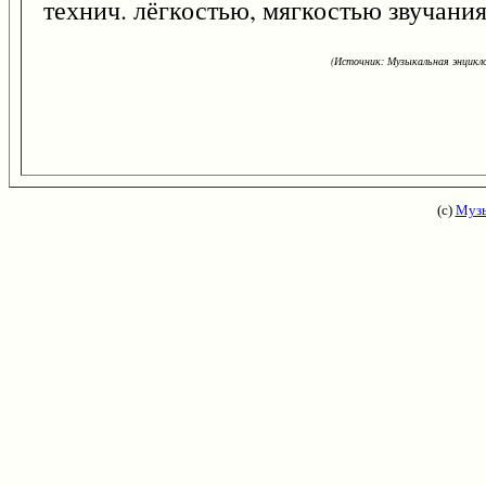
технич. лёгкостью, мягкостью звучани
(Источник: Музыкальная энцикло
(с)
Музы