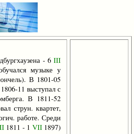
дбургхаузена - 6
III
 обучался музыке у
ончель). В 1801-05
 1806-11 выступал с
мберга. В 1811-52
вал струн. квартет,
гич. работе. Среди
II
1811 - 1
VII
1897)