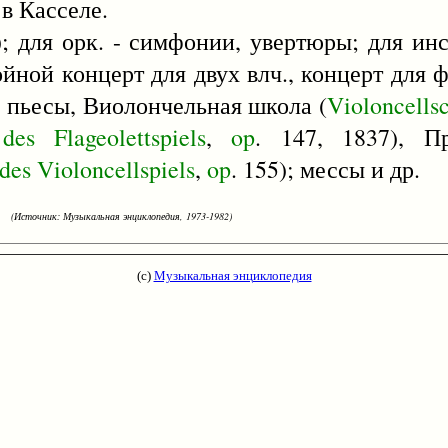
в Касселе.
); для орк. - симфонии, увертюры; для инс
ойной концерт для двух влч., концерт для ф
ы, пьесы, Виолончельная школа (
Violoncells
des
Flageolettspiels
,
op
. 147, 1837), П
des
Violoncellspiels
,
op
. 155); мессы и др.
(Источник: Музыкальная энциклопедия, 1973-1982)
(с)
Музыкальная энциклопедия