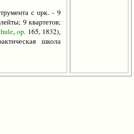
трумента с орк. - 9
лейты; 9 квартетов;
chule
,
op
. 165, 1832),
рактическая школа