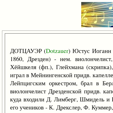
ДОТЦАУЭР (
Dotzauer
) Юстус Иоганн
1860, Дрезден) - нем. виолончелист
Хёйшкеля (фп.), Глейхмана (скрипка)
играл в Мейнингенской придв. капелле
Лейпцигским оркестром, брал в Бер
виолончелист Дрезденской придв. капе
куда входили Д. Лимберг, Шмидель и 
его учеников - К. Дрекслер, Ф. Куммер