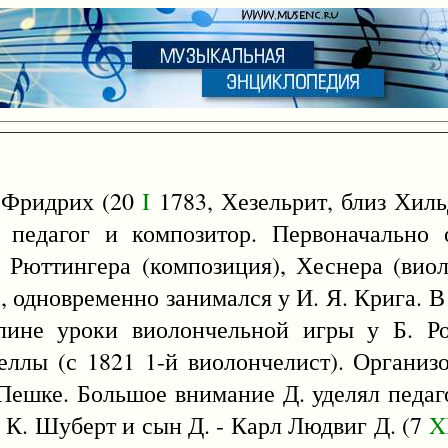
 Фридрих (20
I
1783, Хезельрит, близ Хиль
, педагог и композитор. Первоначально
, Рюттингера (композиция), Хеснера (виол
, одновременно занимался у И. Я. Крига. В
лине уроки виолончельной игры у Б. Ро
ллы (с 1821 1-й виолончелист). Организо
Пешке. Большое внимание Д. уделял педаго
, К. Шуберт и сын Д. - Карл Людвиг Д. (7
X