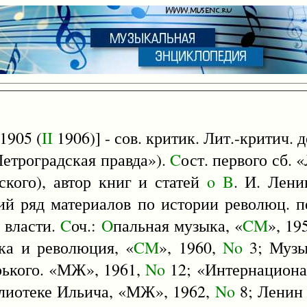
1905 (
II
1906)] - сов. критик. Лит.-критич. 
Петроградская правда»).
C
ост. первого сб. 
ского), автор книг и статей
o
B
. И. Лени
ий ряд материалов по истории революц. пе
 власти.
C
оч.:
O
пальная музыка, «
CM
», 19
а и революция, «
CM
», 1960,
No
3; Музы
рького. «МЖ», 1961,
No
12; «Интернацион
лиотеке Ильича, «МЖ», 1962,
No
8; Ленин 