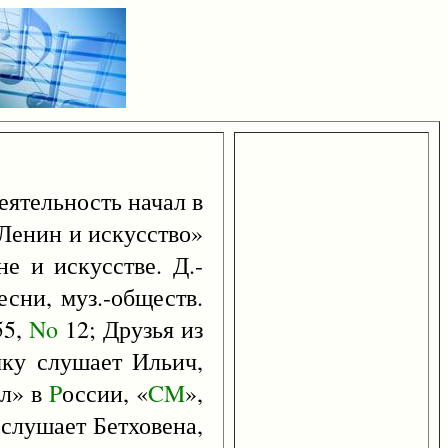
деятельность начал в
«Ленин и искусство»
не и искусстве. Д.-
сни, муз.-обществ.
55,
No
12; Друзья из
ку слушает Ильич,
ал» в
P
оссии, «
CM
»,
слушает Бетховена,