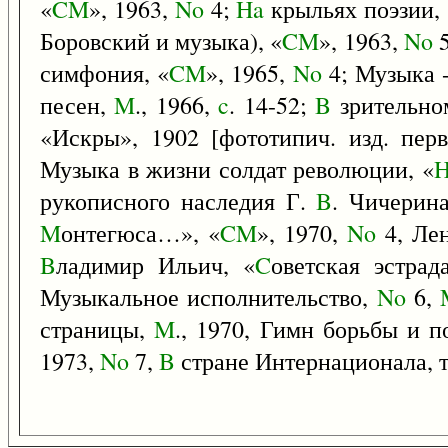
«
CM
», 1963,
No
4;
Ha
крыльях поэзии,
Боровский и музыка), «
CM
», 1963,
No
5
симфония, «
CM
», 1965,
No
4; Музыка 
песен,
M
., 1966,
c
. 14-52;
B
зрительно
«Искры», 1902 [фототипич. изд. пер
Музыка в жизни солдат революции, «
рукописного наследия Г.
B
. Чичерина
M
онтегюса…», «
CM
», 1970,
No
4, Ле
B
ладимир Ильич, «
C
оветская эстра
Музыкальное исполнительство,
No
6,
страницы,
M
., 1970, Гимн борьбы и 
1973,
No
7,
B
стране Интернационала, т