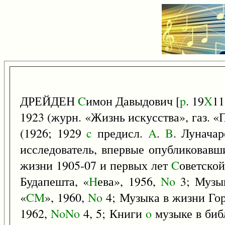
ДРЕЙДЕН
C
имон Давыдович [
p
. 19
X
11
1923 (журн. «Жизнь искусства», газ. «
(1926; 1929
c
предисл.
A
.
B
. Луначар
исследователь, впервые опубликовавш
жизни 1905-07 и первых лет
C
оветской
Будапешта, «
H
ева», 1956,
No
3; Музык
«
CM
», 1960,
No
4; Музыка в жизни Го
1962,
NoNo
4, 5; Книги
o
музыке в биб