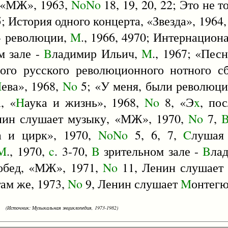
 «МЖ», 1963,
NoNo
18, 19, 20, 22; Это не т
; История одного концерта, «Звезда», 1964
- революции,
M
., 1966, 4970; Интернациона
м зале -
B
ладимир Ильич,
M
., 1967; «Пес
вого русского революционного нотного с
H
ева», 1968,
No
5; «У меня, были революц
, «
H
аука и жизнь», 1968,
No
8, «Э
x
, по
нин слушает музыку, «МЖ», 1970,
No
7,
да и цирк», 1970,
NoNo
5, 6, 7,
C
лушая
M
., 1970,
c
. 3-70,
B
зрительном зале -
B
ла
побед, «МЖ», 1971,
No
11, Ленин слушает 
ам же, 1973,
No
9, Ленин слушает
M
онтегю
(Источник: Музыкальная энциклопедия, 1973-1982)