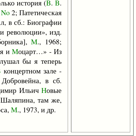
олько история (
B
.
B
.
,
No
2; Патетическая
л, в сб.: Биографии
ни революции», изд.
борника],
M
., 1968;
ия и
M
оцарт…» - Из
слушал бы я теперь
B
концертном зале -
 Добровейна, в сб.
димир Ильич
H
овые
Шаляпина, там же,
са,
M
., 1973, и др.