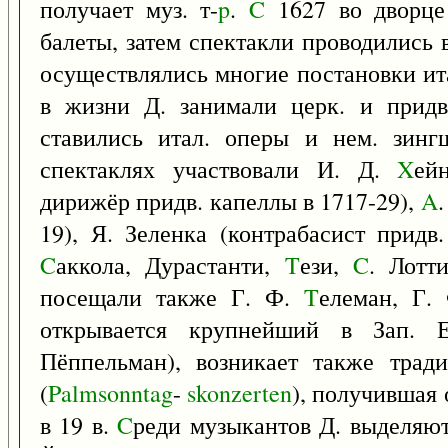
получает муз. т-
p
.
C
1627 во дворце
балеты, затем спектакли проводились
осуществлялись многие постановки ит
в жизни Д. занимали церк. и придв
ставились итал. оперы и нем. зин
спектаклях участвовали И. Д.
X
ей
дирижёр придв. капеллы в 1717-29),
A
19), Я. Зеленка (контрабасист прид
C
аккола, Дурастанти,
T
ези,
C
. Лотт
посещали также Г. Ф.
T
елеман, Г.
открывается крупнейший в Зап. Е
Пёппельман), возникает также трад
(
Palmsonntag
-
skonzerten
), получившая
в 19 в.
C
реди музыкантов Д. выделяю