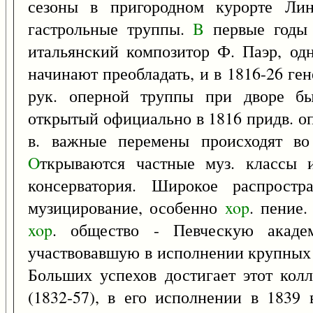
сезоны в пригородном курорте Лин
гастрольные труппы.
B
первые годы 
итальянский композитор Ф. Паэр, од
начинают преобладать, и в 1816-26 г
рук. оперной труппы при дворе 
открытый официально в 1816 придв. о
в. важные перемены происходят во
O
ткрываются частные муз. классы 
консерватория. Широкое распростр
музицирование, особенно
xop
. пение
xop
. общество - Певческую акаде
участвовавшую в исполнении крупных 
Больших успехов достигает этот кол
(1832-57), в его исполнении в 1839