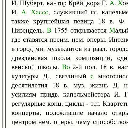
Й. Шуберт, кантор Крёйцкора Г.
A
.
X
о
И.
A
.
Xacce
, служивший гл. капельм
также крупнейшая певица 18 в. Ф. 
Пизендель.
B
1755 открывается
M
алый
где ставятся преим. нем. оперы. Инте
в город мн. музыкантов из разл. городо
дрезденская школа композиции, одн
венской школы.
Bo
2-й пол. 18 в. нас
культуры Д., связанный
c
многочисл
десятилетия 18 в. муз. жизнь Д. н
усилиям придв. капельмейстера И. 
регулярные конц. циклы - т.н. Кварте
концерты, положившие начало откры
центром нем. оперы, чему способство