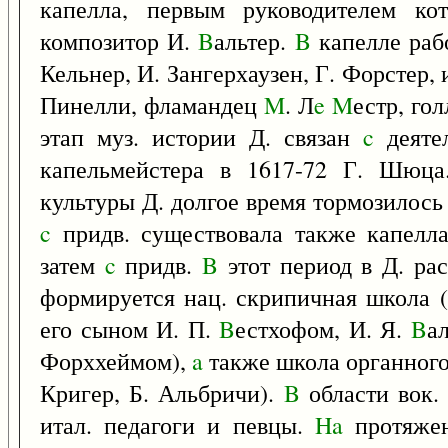
капелла, первым руководителем ко
композитор И.
B
альтер.
B
капелле раб
Кельнер, И. Зангерхаузен, Г. Форстер,
Пинелли, фламандец
M
. Л
e
M
естр, го
этап муз. истории Д. связан
c
деятел
капельмейстера в 1617-72 Г. Шюц
культуры Д. долгое время тормозилос
c
придв. существовала также капелла
затем
c
придв.
B
этот период в Д. рас
формируется нац. скрипичная школа 
его сыном И. П.
B
естхофом, И. Я.
B
а
Форххеймом),
a
также школа органного
Кригер, Б. Альбричи).
B
области вок.
итал. педагоги и певцы.
Ha
протяжен