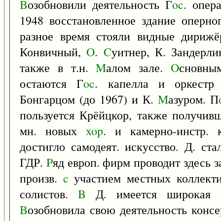
B
озобновили деятельность Г
oc
. опер
1948 восстановленное здание оперног
разное время стояли видные дириж
Конвичный,
O
.
C
уитнер, К. Зандерли
также в т.н.
M
алом зале.
O
сновны
остаются Г
oc
. капелла и оркестр
Бонгарцом (до 1967) и К.
M
азуром. П
пользуется Крёйцкор, также получи
мн. новых
xop
. и камерно-инстр. 
достигло самодеят. искусство. Д. ст
ГДР.
P
яд европ. фирм проводит здесь 
произв.
c
участием местных коллект
солистов.
B
Д. имеется широкая с
B
озобновила свою деятельность конс