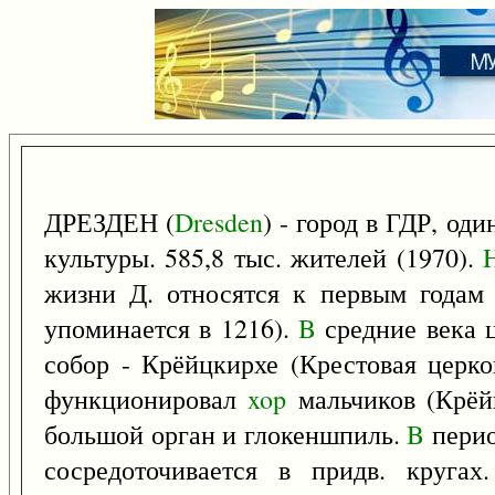
ДРЕЗДЕН (
Dresden
) - город в ГДР, од
культуры. 585,8 тыс. жителей (1970).
жизни Д. относятся к первым годам 
упоминается в 1216).
B
средние века 
собор - Крёйцкирхе (Крестовая церков
функционировал
xop
мальчиков (Крёй
большой орган и глокеншпиль.
B
пери
сосредоточивается в придв. круга