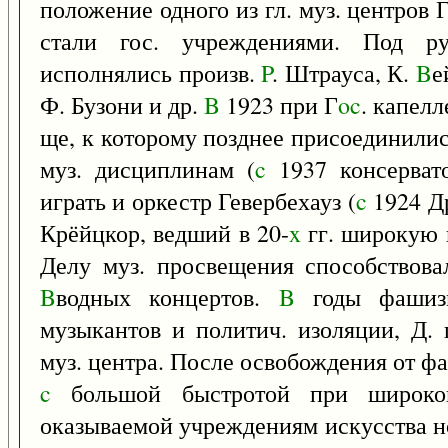
положение одного из гл. муз. центров
стали гос. учреждениями. Под ру
исполнялись произв.
P
. Штрауса, К.
B
е
Ф. Бузони и др.
B
1923 при Г
oc
. капел
ще, к которому позднее присоединилис
муз. дисциплинам (
c
1937 консервато
играть и оркестр Гевербехауз (
c
1924 Д
Крёйцкор, ведший в 20-
x
гг. широкую 
Делу муз. просвещения способствова
B
водных концертов.
B
годы фашизм
музыкантов и политич. изоляции, Д. 
муз. центра. После освобождения от ф
c
большой быстротой при широкой
оказываемой учреждениям искусства но