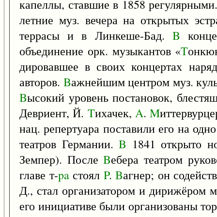
капеллы, ставшие в 1858 регулярными
летние муз. вечера на открытых эст
террасы и в Линкеше-Бад.
B
конце
объединение орк. музыкантов «
T
онкюн
дировавшее в своих концертах нар
авторов.
B
ажнейшим центром муз. культ
B
ысокий уровень постановок, блестящ
Девриент, Й.
T
ихачек,
A
.
M
иттервурце
нац. репертуара поставили его на одн
театров Германии.
B
1841 открыто но
Земпер). После
B
ебера театром руко
главе т-
pa
стоял
P
.
B
агнер; он содейст
Д., стал организатором и дирижёром м
его инициативе были организованы тор