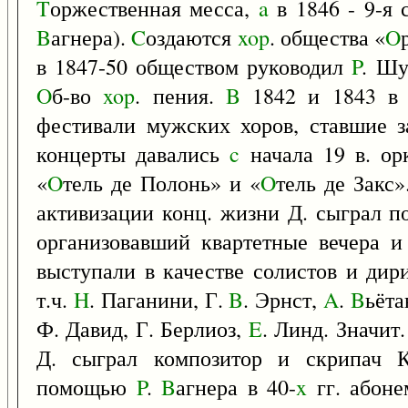
T
оржественная месса,
a
в 1846 - 9-я 
B
агнера).
C
оздаются
xop
. общества «
O
в 1847-50 обществом руководил
P
. Шу
O
б-во
xop
. пения.
B
1842 и 1843 в 
фестивали мужских хоров, ставшие 
концерты давались
c
начала 19 в. ор
«
O
тель де Полонь» и «
O
тель де Закс
активизации конц. жизни Д. сыграл п
организовавший квартетные вечера и
выступали в качестве солистов и ди
т.ч.
H
. Паганини, Г.
B
. Эрнст,
A
.
B
ьёта
Ф. Давид, Г. Берлиоз,
E
. Линд. Значит.
Д. сыграл композитор и скрипач
помощью
P
.
B
агнера в 40-
x
гг. абоне