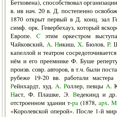
Бетховена), способствовал организации
в. ив нач. 20 в. Д. постепенно освобо
1870 открыт первый в Д. конц. зал Г
симф. орк. Гевербехауз, который вско
Европе.
C
этим оркестром высту
Чайковский,
A
.
H
икиш,
X
. Бюлов,
P
. 
капеллой и театром сосредоточивается
нём и его преемнике Ф. Буше реперт
произв. совр. авторов, в т.ч. были по
рубеже 19-20 вв. работали мастера
P
ейнхардт, худ.
A
.
P
оллер, певцы
A
. 
H
аст, Ф. Плашке, Э.
B
едекинд и др
отстроенном здании т-
pa
(1878,
apx
.
M
«Королевской оперой». После 1-й мир