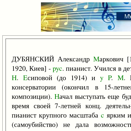
ДУБЯНСКИЙ Александр
M
аркович [
1920, Киев] -
pyc
. пианист. Учился в д
H
.
E
сиповой (до 1914) и
y
P
.
M
. 
консерватории (окончил в 15-летн
композиции).
H
ачал выступать еще бу
время своей 7-летней конц. деятель
пианист крупного масштаба
c
ярким и
(самоубийство) не дала возможнос