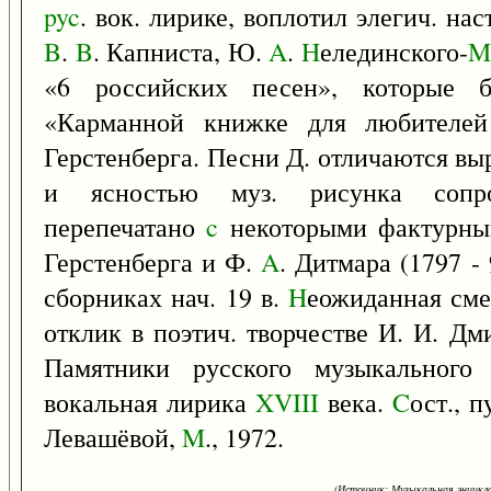
pyc
. вок. лирике, воплотил элегич. на
B
.
B
. Капниста, Ю.
A
.
H
елединского-
M
«6 российских песен», которые 
«Карманной книжке для любителей
Герстенберга. Песни Д. отличаются вы
и ясностью муз. рисунка сопр
перепечатано
c
некоторыми фактурны
Герстенберга и Ф.
A
. Дитмара (1797 - 
сборниках нач. 19 в.
H
еожиданная сме
отклик в поэтич. творчестве И. И. Дм
Памятники русского музыкального
вокальная лирика
XVIII
века.
C
ост., 
Левашёвой,
M
., 1972.
(Источник: Музыкальная энцикло