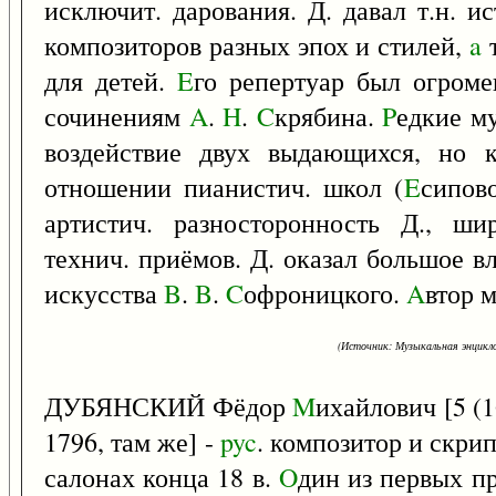
исключит. дарования. Д. давал т.н. и
композиторов разных эпох и стилей,
a
т
для детей.
E
го репертуар был огроме
сочинениям
A
.
H
.
C
крябина.
P
едкие м
воздействие двух выдающихся, но к
отношении пианистич. школ (
E
сипов
артистич. разносторонность Д., ши
технич. приёмов. Д. оказал большое в
искусства
B
.
B
.
C
офроницкого.
A
втор м
(Источник: Музыкальная энцикло
ДУБЯНСКИЙ Фёдор
M
ихайлович [5 (
1796, там же] -
pyc
. композитор и скри
салонах конца 18 в.
O
дин из первых п