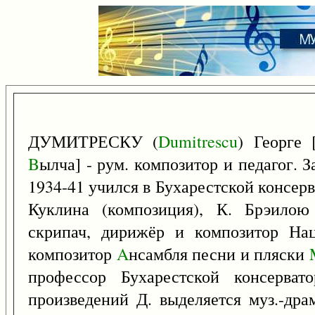
ДУМИТРЕСКУ (
Dumitrescu
) Георге 
B
ылча] - рум. композитор и педагог. З
1934-41 учился в Бухарестской консер
Куклина (композиция), К. Брэилою
скрипач, дирижёр и композитор Нац
композитор
A
нсамбля песни и пляски
профессор Бухарестской консерват
произведений Д. выделяется муз.-дра