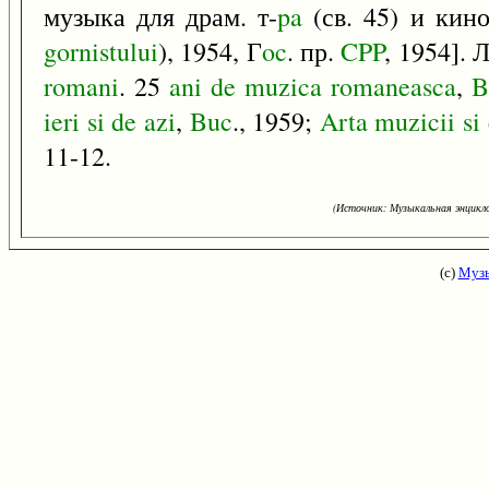
музыка для драм. т-
pa
(св. 45) и кино
gornistului
), 1954, Г
oc
. пр.
CPP
, 1954]. 
romani
. 25
ani
de
muzica
romaneasca
,
B
ieri
si
de
azi
,
Buc
., 1959;
Arta
muzicii
si
11-12.
(Источник: Музыкальная энцикло
(с)
Музы