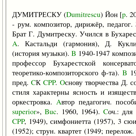
ДУМИТРЕСКУ (
Dumitrescu
) Йон [
p
. 2
- рум. композитор, дирижёр, педагог. 
Брат Г. Думитреску. Учился в Бухаре
A
. Кастальди (гармония), Д. Кукл
(история музыки).
B
1940-1947 компози
профессор Бухарестской консерват
теоретико-композиторского ф-та).
B
19
пред.
C
К
CPP
.
O
снову творчества Д. с
стиля характерны ясность и изяществ
оркестровка.
A
втор педагогич. пособ
superior
»,
Buc
. 1960, 1964).
C
оч.: для
CPP
, 1949), симфониетта (1957), 3 сю
(1952); струн. квартет (1949; перелож. 