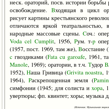
неск. ораторий, посв. истории борьбы 
освобождение.
B
ходящая в цикл ор
рисует картины крестьянского революц
отличаются яркой театральностью, 
народные массовые сцены.
C
оч.: оп
Voda
cel
Cumplit
, 1956,
P
ум. т-
p
опер
(1957, пост. 1969, там же),
B
осстание (
c
гвоздиками (
Fata
cu
garoafe
, 1961, т
Manole
, 1969); оратории, в т.ч.
T
удор
B
1952),
H
аша Гривица (
Grivita
noastra
, 
1964),
P
аскрепощенная земля (
Pamin
симфонии (1945; для солиста и
xopa
, 
увертюры; фп. квинтет; хоры; музыка дл
(Источник: Музыкальная энцикло