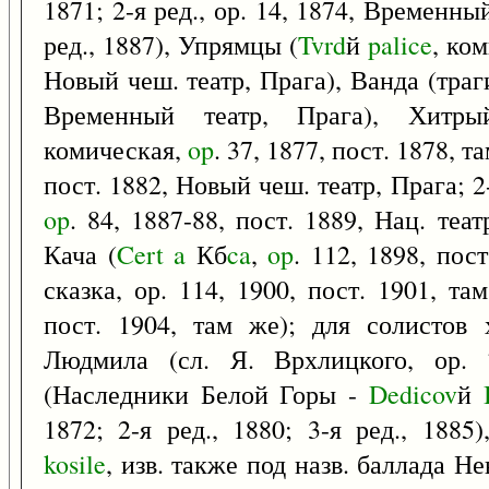
1871; 2-я ред., ор. 14, 1874, Временный
ред., 1887), Упрямцы (
Tvrd
й
palice
, ко
Новый чеш. театр, Прага), Ванда (траги
Временный театр, Прага), Хитры
комическая,
op
. 37, 1877, пост. 1878, т
пост. 1882, Новый чеш. театр, Прага; 2
op
. 84, 1887-88, пост. 1889, Нац. теат
Кача (
Cert
a
Кб
ca
,
op
. 112, 1898, пос
сказка, ор. 114, 1900, пост. 1901, та
пост. 1904, там же); для солистов 
Людмила (сл. Я. Врхлицкого, ор. 
(Наследники Белой Горы -
Dedicov
й
1872; 2-я ред., 1880; 3-я ред., 188
kosile
, изв. также под назв. баллада Не