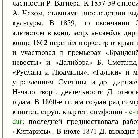
частности Р. Вагнера. К 1857-59 относ
А. Чехом, ставшими впоследствии вы
культуры. В 1859, по окончании 
альтистом в конц. эстр. ансамбль дир
конце 1862 перешёл в оркестр открывш
и участвовал в премьерах «Бранден
невесты» и «Далибора» Б. Сметаны
«Руслана и Людмилы», «Гальки» и мн
управлением Сметаны и др. дирижёр
Начало творч. деятельности Д. относ
годам. В 1860-е гг. им создан ряд сим
квинтет, струн. квартет, симфонии -
c
-
dur
; последней предшествовала раб
«Кипарисы». В июле 1871 Д. выходит 