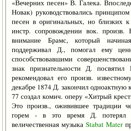
«Вечерних песен» В. Галека. Впоследс
Новак) руководствовались принципом 
песен в оригинальных, но близких к
инстр. сопровождении вок. произв.
внимание Брамс, который начина
поддерживал Д., помогал ему цен
способствовавшими совершенствован
знак признательности Д. посвятил
рекомендовал его произв. известном
декабре 1874 Д. закончил одноактную 
77 создал комич. оперу «Хитрый крес
Это произв., оживившее традиции ч
горем - в это время Д. потерял 
величественная музыка
Stabat
Mater
пр