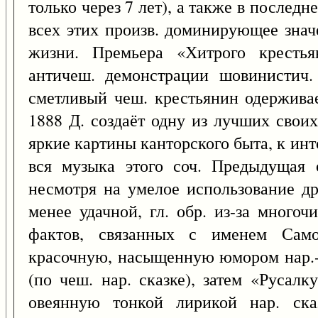
только через 7 лет), а также в последн
всех этих произв. доминирующее знач
жизни. Премьера «Хитрого крестья
античеш. демонстрации шовинистич.
сметливый чеш. крестьянин одерживае
1888 Д. создаёт одну из лучших свои
яркие картины канторского быта, к инт
вся музыка этого соч. Предыдущая 
несмотря на умелое использование др
менее удачной, гл. обр. из-за многоч
фактов, связанных с именем Само
красочную, насыщенную юмором нар.-
(по чеш. нар. сказке), затем «Русал
овеянную тонкой лирикой нар. сказ