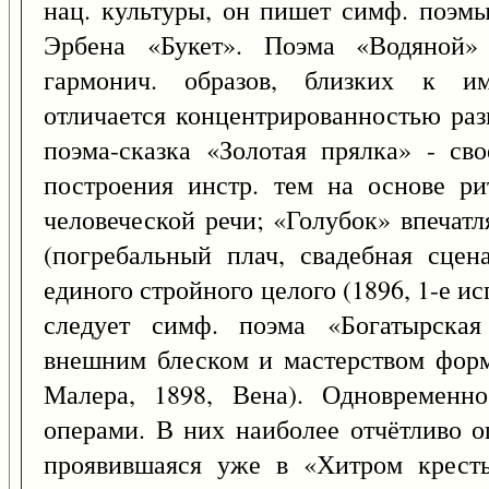
нац. культуры, он пишет симф. поэмы
Эрбена «Букет». Поэма «Водяной» 
гармонич. образов, близких к им
отличается концентрированностью раз
поэма-сказка «Золотая прялка» - св
построения инстр. тем на основе ри
человеческой речи; «Голубок» впечатл
(погребальный плач, свадебная сцен
единого стройного целого (1896, 1-е ис
следует симф. поэма «Богатырская
внешним блеском и мастерством форм
Малера, 1898, Вена). Одновременн
операми. В них наиболее отчётливо о
проявившаяся уже в «Хитром кресть