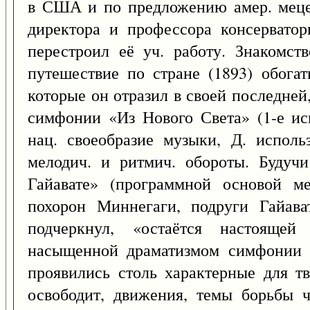
в США и по предложению амер. меце
директора и профессора консервато
перестроил её уч. работу. Знакомст
путешествие по стране (1893) обога
которые он отразил в своей последней
симфонии «Из Нового Света» (1-е ис
нац. своеобразие музыки, Д. исполь
мелодич. и ритмич. обороты. Будуч
Гайавате» (программной основой ме
похорон Миннегаги, подруги Гайава
подчеркнул, «остаётся настояще
насыщенной драматизмом симфонии с
проявились столь характерные для тв
освободит, движения, темы борьбы ч