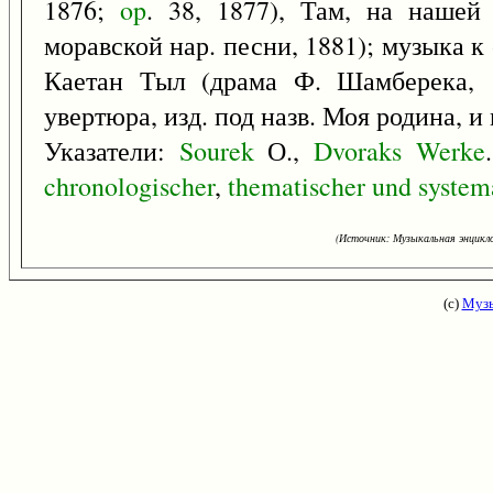
1876;
op
. 38, 1877), Там, на нашей
моравской нар. песни, 1881); музыка к 
Каетан Тыл (драма Ф. Шамберека, 1
увертюра, изд. под назв. Моя родина, и 
Указатели:
Sourek
О.,
Dvoraks
Werke
chronologischer
,
thematischer
und
system
(Источник: Музыкальная энцикло
(с)
Музы