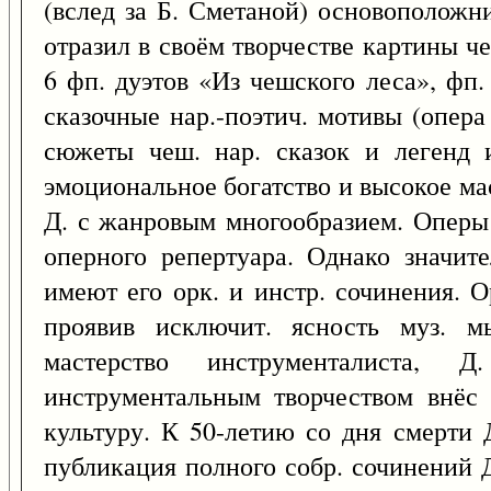
(вслед за Б. Сметаной) основоположни
отразил в своём творчестве картины ч
6 фп. дуэтов «Из чешского леса», фп
сказочные нар.-поэтич. мотивы (опер
сюжеты чеш. нар. сказок и легенд и
эмоциональное богатство и высокое ма
Д. с жанровым многообразием. Оперы 
оперного репертуара. Однако значит
имеют его орк. и инстр. сочинения. 
проявив исключит. ясность муз. м
мастерство инструменталиста,
инструментальным творчеством внёс
культуру. К 50-летию со дня смерти 
публикация полного собр. сочинений Д