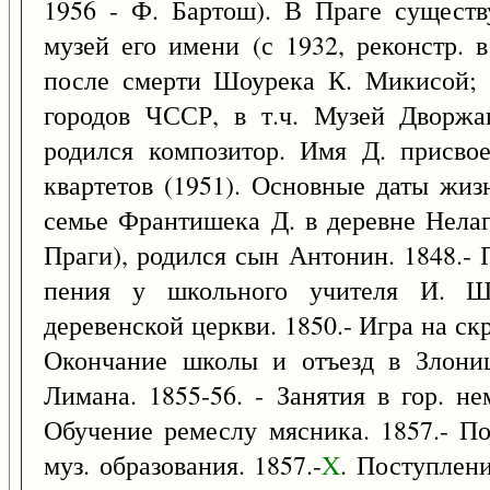
1956 - Ф. Бартош). В Праге сущест
музей его имени (с 1932, реконстр. 
после смерти Шоурека К. Микисой; о
городов ЧССР, в т.ч. Музей Дворжак
родился композитор. Имя Д. присво
квартетов (1951). Основные даты жиз
семье Франтишека Д. в деревне Нелаг
Праги), родился сын Антонин. 1848.-
пения у школьного учителя И. Шп
деревенской церкви. 1850.- Игра на скр
Окончание школы и отъезд в Злониц
Лимана. 1855-56. - Занятия в гор. н
Обучение ремеслу мясника. 1857.- П
муз. образования. 1857.-
X
. Поступлен