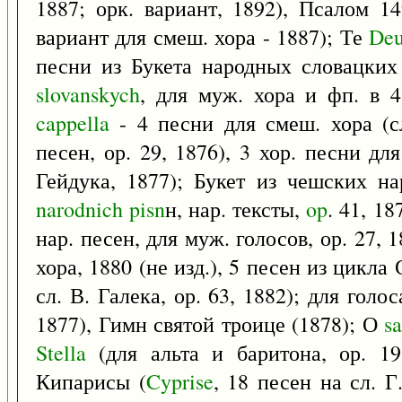
1887; орк. вариант, 1892), Псалом 14
вариант для смеш. хора - 1887); Те
De
песни из Букета народных словацких
slovanskych
, для муж. хора и фп. в 4
cappella
- 4 песни для смеш. хора (с
песен, ор. 29, 1876), 3 хор. песни дл
Гейдука, 1877); Букет из чешских н
narodnich
pisn
н, нар. тексты,
op
. 41, 1
нар. песен, для муж. голосов, ор. 27, 
хора, 1880 (не изд.), 5 песен из цикла
сл. В. Галека, ор. 63, 1882); для голо
1877), Гимн святой троице (1878); О
s
Stella
(для альта и баритона, ор. 19
Кипарисы (
Cyprise
, 18 песен на сл. Г