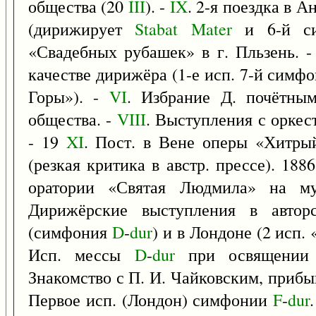
общества (20
III
). -
IX
. 2-я поездка в А
(дирижирует
Stabat
Mater
и 6-й сим
«Свадебных рубашек» в г. Пльзень. 
качестве дирижёра (1-е исп. 7-й симф
Горы»). -
VI
. Избрание Д. почётны
общества. -
VIII
. Выступления с оркес
- 19
XI
. Пост. в Вене оперы «Хитры
(резкая критика в австр. прессе). 188
оратории «Святая Людмила» на м
Дирижёрские выступления в автор
(симфония
D
-
dur
) и в Лондоне (2 исп
Исп. мессы
D
-
dur
при освящении ч
Знакомство с П. И. Чайковским, прибы
Первое исп. (Лондон) симфонии
F
-
dur