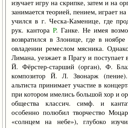
изучает игру на скрипке, затем и на ор
занимается теорией, пением, играет на 
учился в г. Ческа-Каменице, где пр
рук. кантора
P
. Ганке. Не имея возмо
возвратился в Злонице, где в ноябре
овладении ремеслом мясника. Однако
Лимана, уезжает в Прагу и поступает 
Й. Фёрстер-старший (орган), Ф. Бла
композитор Й. Л. Звонарж (пение)
альтиста принимает участие в концерт
при котором имелись большой хор и ор
общества классич. симф. и кантат
особенно полюбил творчество Моцар
«солнцем на небе»), глубоко изуч