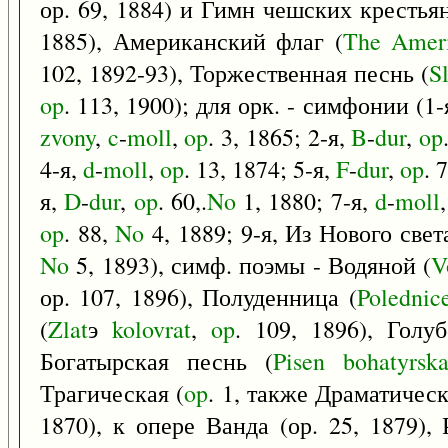
ор. 69, 1884) и Гимн чешских крестьян
1885), Американский флаг (
The
Amer
102, 1892-93), Торжественная песнь (
S
op
. 113, 1900); для орк. - симфонии (1
zvony
,
c
-
moll
,
op
. 3, 1865; 2-я,
B
-
dur
,
op
4-я,
d
-
moll
,
op
. 13, 1874; 5-я,
F
-
dur
,
op
. 
я,
D
-
dur
,
op
. 60,.
No
1, 1880; 7-я,
d
-
moll
op
. 88,
No
4, 1889; 9-я, Из Нового свет
No
5, 1893), симф. поэмы - Водяной (
V
ор. 107, 1896), Полуденница (
Polednic
(
Zlat
э
kolovrat
,
op
. 109, 1896), Голуб
Богатырская песнь (
Pisen
bohatyrsk
Трагическая (
op
. 1, также Драматическ
1870), к опере Ванда (ор. 25, 1879),