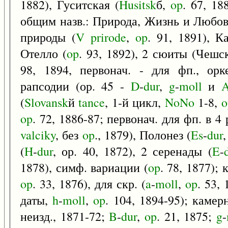
1882), Гуситская (
Husitsk
б,
op
. 67, 18
общим назв.: Природа, Жизнь и Любо
природы (
V
prirode
,
op
. 91, 1891), К
Отелло (
op
. 93, 1892), 2 сюиты (Чеш
98, 1894, первонач. - для фп., орк
рапсодии (ор. 45 -
D
-
dur
,
g
-
moll
и
A
(
Slovansk
й
tance
, 1-й цикл,
NoNo
1-8,
o
op
. 72, 1886-87; первонач. для фп. в 4
valciky
, без
op
., 1879), Полонез (
Es
-
dur
(
H
-
dur
, ор. 40, 1872), 2 серенады (
E
-
1878), симф. вариации (
op
. 78, 1877); 
op
. 33, 1876), для скр. (
a
-
moll
,
op
. 53, 
даты,
h
-
moll
,
op
. 104, 1894-95); камер
неизд., 1871-72;
B
-
dur
,
op
. 21, 1875;
g
-