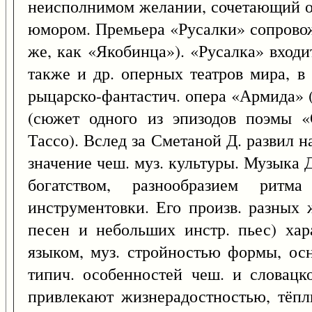
неисполнимом желании, сочетающий о
юмором. Премьера «Русалки» сопрово
же, как «Якобинца»). «Русалка» входит
также и др. оперных театров мира, в 
рыцарско-фантастич. опера «Армида» (
(сюжет одного из эпизодов поэмы 
Тассо). Вслед за Сметаной Д. развил 
значение чеш. муз. культуры. Музыка 
богатством, разнообразием ритм
инструментовки. Его произв. разных
песен и небольших инстр. пьес) ха
языком, муз. стройностью формы, ос
типич. особенностей чеш. и словацко
привлекают жизнерадостностью, тёп