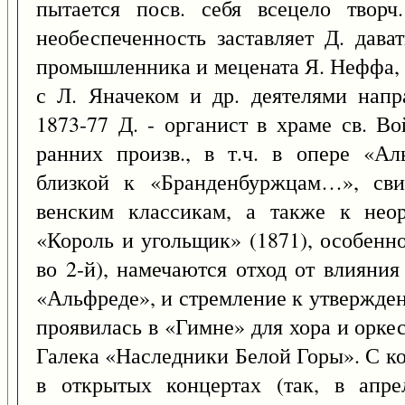
пытается посв. себя всецело творч
необеспеченность заставляет Д. дава
промышленника и мецената Я. Неффа, 
с Л. Яначеком и др. деятелями нап
1873-77 Д. - органист в храме св. Во
ранних произв., в т.ч. в опере «А
близкой к «Бранденбуржцам…», сви
венским классикам, а также к нео
«Король и угольщик» (1871), особенно
во 2-й), намечаются отход от влияния
«Альфреде», и стремление к утвержде
проявилась в «Гимне» для хора и оркес
Галека «Наследники Белой Горы». С ко
в открытых концертах (так, в апр