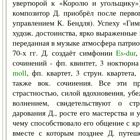
увертюрой к «Королю и угольщику»)
композитор Д. приобрёл после перво
управлением К. Бендля). Успеху «Гим
худож. достоинства, ярко выраженные 
переданная в музыке атмосфера патриот
70-х гг. Д. создаёт симфонии
Es
-
dur
сочинений - фп. квинтет, 3 ноктюрна
moll
, фп. квартет, 3 струн. квартета,
также вок. сочинения. Все эти пр
страстностью, силой вдохновения, у
волнением, свидетельствуют о стр
дарования Д., росте его мастерства и
чему способствовало его общение с кр
вместе с которым позднее Д. путеш