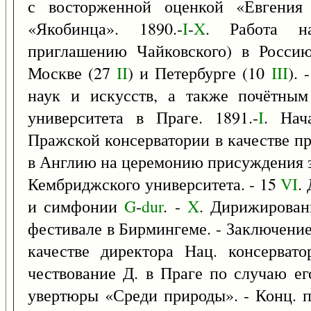
с восторженной оценкой «Евгени
«Якобинца». 1890.-
I
-
X
. Работа н
приглашению Чайковского) в Россию
Москве (27
II
) и Петербурге (10
III
). 
наук и искусств, а также почётны
университета в Праге. 1891.-
I
. Нач
Пражской консерватории в качестве п
в Англию на церемонию присуждения з
Кембриджского университета. - 15
VI
.
и симфонии
G
-
dur
. -
X
. Дирижировани
фестивале в Бирмингеме. - Заключение
качестве директора Нац. консерват
чествование Д. в Праге по случаю ег
увертюры «Среди природы». - Конц. п