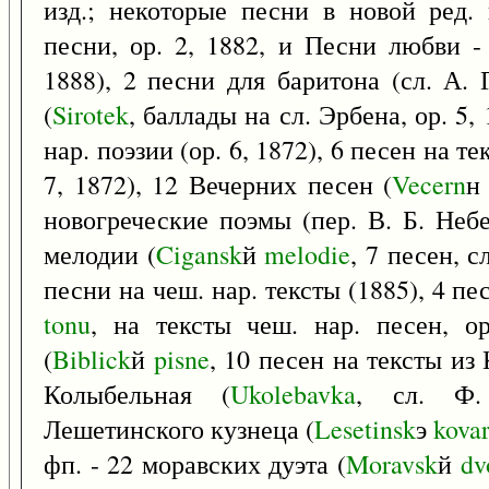
изд.; некоторые песни в новой ред.
песни, ор. 2, 1882, и Песни любви 
1888), 2 песни для баритона (сл. А. 
(
Sirotek
, баллады на сл. Эрбена, ор. 5,
нар. поэзии (ор. 6, 1872), 6 песен на т
7, 1872), 12 Вечерних песен (
Vecern
новогреческие поэмы (пер. В. Б. Небе
мелодии (
Cigansk
й
melodie
, 7 песен, с
песни на чеш. нар. тексты (1885), 4 пе
tonu
, на тексты чеш. нар. песен, о
(
Biblick
й
pisne
, 10 песен на тексты из
Колыбельная (
Ukolebavka
, сл. Ф.
Лешетинского кузнеца (
Lesetinsk
э
kova
фп. - 22 моравских дуэта (
Moravsk
й
dv