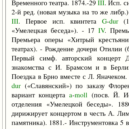
Временного театра. 1874.-29
III
. Исп. 
2-й ред. (новая музыка на то же либр.
III
. Первое исп. квинтета
G
-
dur
(1
«Умелецкая беседа»). - 17
IV
. Прем
Премьера оперы «Хитрый крестьяни
театрах). - Рождение дочери Отилии 
Первый симф. авторский концерт 
знакомства с И. Брамсом и в Берли
Поездка в Брно вместе с Л. Яначеком.
dur
(«Славянский») по заказу Флорен
вариант концерта
a
-
moll
(посв. Й. Ио
отделения «Умелецкой беседы». 188
дирижирует концертом в честь А. Лим
памятника). 1881.- Инструментовка 5 в