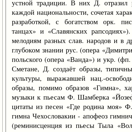
устной традиции. В них Д. отразил 
каждой национальности, сочетая хара
разработкой, с богатством орк. пи
танцах» и «Славянских рапсодиях»)
мелодиям разных слав. народов и в д
глубоком знании рус. (опера «Димитри
польского (опера «Ванда») и укр. (фп
Сметане, Д. создаёт образы, типичн
культуры, выражавшей нац.-освобод
образы, помимо образов «Гимна», ха
музыки к пьесам Ф. Шамберка «Йозеф
цитаты из песен «Где родина моя» Ф.
гимна Чехословакии - апофеоз гимнич
(реминисценция из пьесы Тыла «Вол