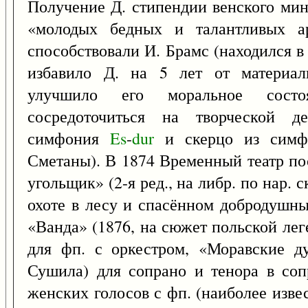
Получение Д. стипендии венского мин
«молодых бедных и талантливых ар
способствовали И. Брамс (находился в
избавило Д. на 5 лет от материаль
улучшило его моральное сост
сосредоточиться на творческой де
симфония
Es
-
dur
и скерцо из сим
Сметаны). В 1874 Временный театр по
угольщик» (2-я ред., на либр. по нар. 
охоте в лесу и спасённом добродушны
«Ванда» (1876, на сюжет польской лег
для фп. с оркестром, «Моравские ду
Сушила) для сопрано и тенора в соп
женских голосов с фп. (наиболее извес