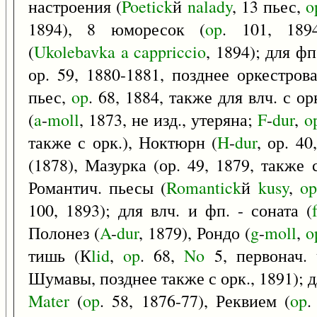
настроения (
Poetick
й
nalady
, 13 пьес,
o
1894), 8 юморесок (
op
. 101, 189
(
Ukolebavka
a
cappriccio
, 1894); для фп
ор. 59, 1880-1881, позднее оркестро
пьес,
op
. 68, 1884, также для влч. с ор
(
a
-
moll
, 1873, не изд., утеряна;
F
-
dur
,
o
также с орк.), Ноктюрн (
H
-
dur
, ор. 4
(1878), Мазурка (ор. 49, 1879, также с
Романтич. пьесы (
Romantick
й
kusy
,
op
100, 1893); для влч. и фп. - соната (
Полонез (
A
-
dur
, 1879), Рондо (
g
-
moll
,
o
тишь (К
lid
,
op
. 68,
No
5, первонач. 
Шумавы, позднее также с орк., 1891); дл
Mater
(
op
. 58, 1876-77), Реквием (
op
.