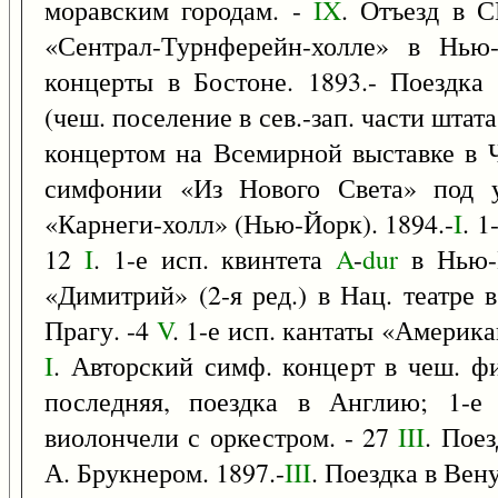
моравским городам. -
IX
. Отъезд в 
«Сентрал-Турнферейн-холле» в Нью
концерты в Бостоне. 1893.- Поездка
(чеш. поселение в сев.-зап. части штата
концертом на Всемирной выставке в 
симфонии «Из Нового Света» под у
«Карнеги-холл» (Нью-Йорк). 1894.-
I
. 1
12
I
. 1-е исп. квинтета
A
-
dur
в Нью-
«Димитрий» (2-я ред.) в Нац. театре в
Прагу. -4
V
. 1-е исп. кантаты «Америк
I
. Авторский симф. концерт в чеш. ф
последняя, поездка в Англию; 1-е 
виолончели с оркестром. - 27
III
. Пое
А. Брукнером. 1897.-
III
. Поездка в Вен