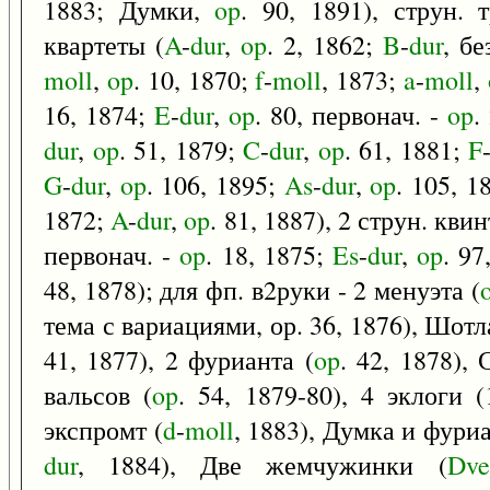
1883; Думки,
op
. 90, 1891), струн. 
квартеты (
A
-
dur
,
op
. 2, 1862;
B
-
dur
, б
moll
,
op
. 10, 1870;
f
-
moll
, 1873;
a
-
moll
,
16, 1874;
E
-
dur
,
op
. 80, первонач. -
op
.
dur
,
op
. 51, 1879;
C
-
dur
,
op
. 61, 1881;
F
G
-
dur
,
op
. 106, 1895;
As
-
dur
,
op
. 105, 1
1872;
A
-
dur
,
op
. 81, 1887), 2 струн. кв
первонач. -
op
. 18, 1875;
Es
-
dur
,
op
. 97
48, 1878); для фп. в2руки - 2 менуэта (
тема с вариациями, ор. 36, 1876), Шот
41, 1877), 2 фурианта (
op
. 42, 1878),
вальсов (
op
. 54, 1879-80), 4 эклоги (
экспромт (
d
-
moll
, 1883), Думка и фуриа
dur
, 1884), Две жемчужинки (
Dve