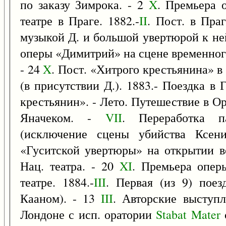
по заказу Зимрока. - 2
X
. Премьера 
театре в Праге. 1882.-
II
. Пост. в Пра
музыкой Д. и большой увертюрой к не
оперы «Димитрий» на сцене временног
- 24
X
. Пост. «Хитрого крестьянина» в
(в присутствии Д.). 1883.- Поездка в
крестьянин». - Лето. Путешествие в Ор
Яначеком. -
VII
. Переработка п
(исключение сцены убийства Ксен
«Гуситской увертюры» на открытии в
Нац. театра. - 20
XI
. Премьера опер
театре. 1884.-
III
. Первая (из 9) пое
Кааном). - 13
III
. Авторские выступ
Лондоне с исп. оратории
Stabat
Mater