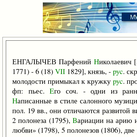
ЕНГАЛЫЧЕВ Парфений
H
иколаевич 
1771) - 6 (18)
VII
1829], князь, -
pyc
. ск
молодости примыкал к кружку
pyc
. пр
фп: пьес.
E
го соч. - одни из ран
H
аписанные в стиле салонного музиц
пол. 19 вв., они отличаются развитой 
2 полонеза (1795),
B
ариации на арию 
любви» (1798), 5 полонезов (1806), две