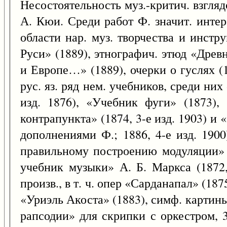
Несостоятельность муз.-критич. взгля
А. Кюи. Среди работ Ф. значит. инте
области нар. муз. творчества и инстр
Руси» (1889), этнографич. этюд «Древ
и Европе…» (1889), очерки о гуслях (
рус. яз. ряд нем. учебников, среди них
изд. 1876), «Учебник фуги» (1873),
контрапункта» (1874, 3-е изд. 1903) и
дополнениями Ф.; 1886, 4-е изд. 1900
правильному построению модуляции» 
учебник музыки» А. Б. Маркса (1872, 
произв., в т. ч. опер «Сарданапал» (18
«Уриэль Акоста» (1883), симф. карти
рапсодии» для скрипки с оркестром, 3