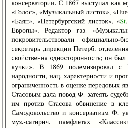
консерватории. С 1867 выступал как м
«Голос», «Музыкальный листок», «Пче
«Баян», «Петербургский листок», «
St
.
Европы». Редактор газ. «Музыкальн
покровительствовали официально-б
секретарь дирекции Петерб. отделени
свойственна односторонность; он был
кучки». В 1869 полемизировал с 
народности, нац. характерности и пр
ограниченность в оценке передовых я
Стасовым дала повод Ф. затеять суде
им против Стасова обвинение в кле
Самодовольство и консерватизм Ф. у
муз.-сатирич. памфлетах «Класси