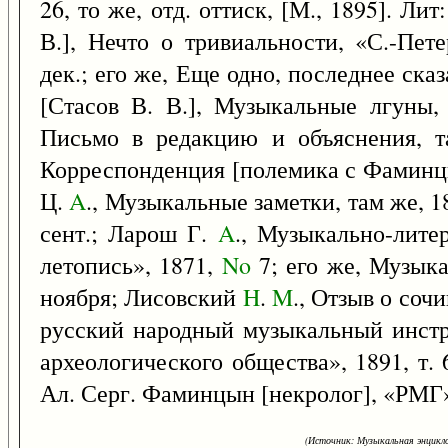
26, то же, отд. оттиск, [М., 1895]. Л
В.], Нечто о тривиальности, «С.-Пет
дек.; его же, Еще одно, последнее сказа
[Стасов В. В.], Музыкальные лгуны,
Письмо в редакцию и объяснения, т
Корреспонденция [полемика с Фаминцы
Ц.
A
., Музыкальные заметки, там же, 186
сент.; Ларош Г.
A
., Музыкально-лите
летопись», 1871,
No
7; его же, Музыка
ноября; Лисовский
H
.
M
., Отзыв о соч
русский народный музыкальный инстр
археологического общества», 1891, т. 6
Ал. Серг. Фаминцын [некролог], «РМГ»
(Источник: Музыкальная энцикло