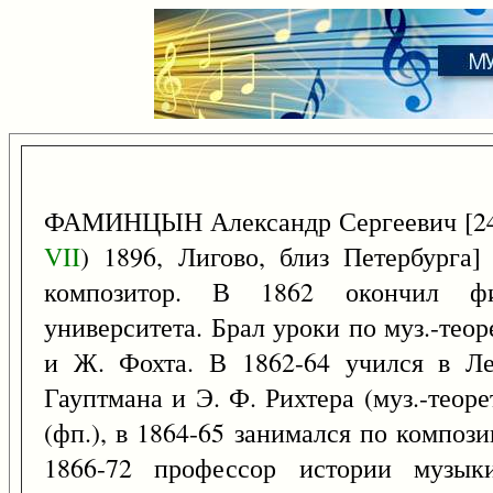
ФАМИНЦЫН Александр Сергеевич [2
VII
) 1896, Лигово, близ Петербурга]
композитор. В 1862 окончил физ
университета. Брал уроки по муз.-тео
и Ж. Фохта. В 1862-64 учился в Ле
Гауптмана и Э. Ф. Рихтера (муз.-теор
(фп.), в 1864-65 занимался по композ
1866-72 профессор истории музык