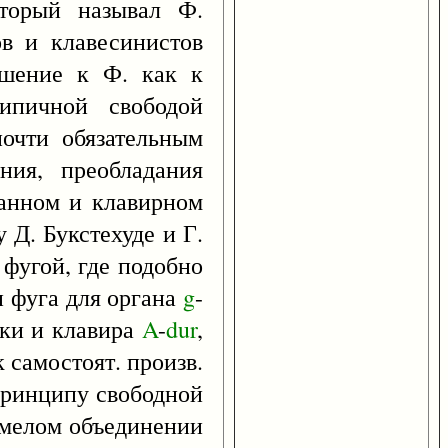
оторый называл Ф.
ов и клавесинистов
ошение к Ф. как к
типичной свободой
почти обязательным
ния, преобладания
анном и клавирном
 Д. Букстехуде и Г.
 фугой, где подобно
и фуга для органа
g
-
пки и клавира
A
-
dur
,
к самостоят. произв.
принципу свободной
смелом объединении