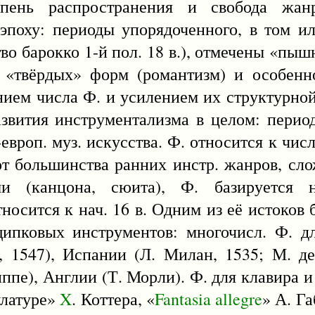
тепень распространения и свобода жа
эпоху: периоды упорядоченного, в том 
сство барокко 1-й пол. 18 в.), отмечены «п
я «твёрдых» форм (романтизм) и особенн
нием числа Ф. и усилением их структурной
звития инструментализма в целом: перио
-европ. муз. искусства. Ф. относится к чи
от большинства ранних инстр. жанров, сл
и (канцона, сюита), Ф. базируется на
носится к нач. 16 в. Одним из её истоков
щипковых инструментов: многочисл. Ф. 
 1547), Испании (Л. Милан, 1535; М. де
ппе), Англии (Т. Морли). Ф. для клавира и
улатуре»
X
. Коттера, «
Fantasia
allegre
» А. Г