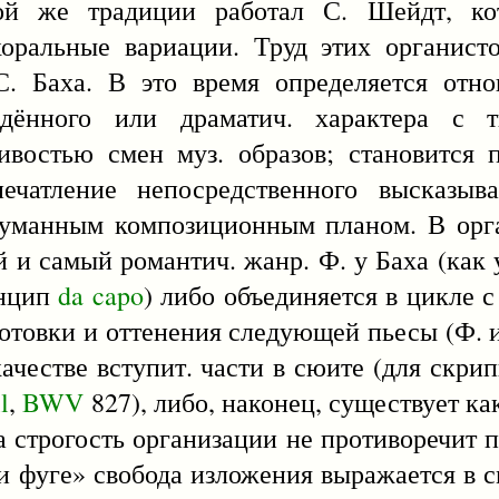
той же традиции работал С. Шейдт, к
хоральные вариации. Труд этих органист
С. Баха. В это время определяется отн
ждённого или драматич. характера с 
ивостью смен муз. образов; становится 
ечатление непосредственного высказыва
думанным композиционным планом. В орг
 и самый романтич. жанр. Ф. у Баха (как у
инцип
da
capo
) либо объединяется в цикле с
отовки и оттенения следующей пьесы (Ф. 
качестве вступит. части в сюите (для скри
l
,
BWV
827), либо, наконец, существует ка
а строгость организации не противоречит 
 и фуге» свобода изложения выражается в 