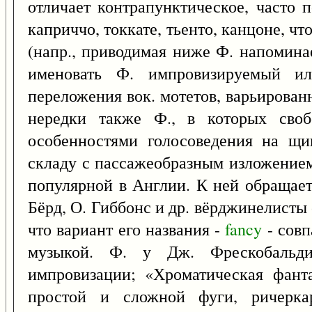
отличает контрапунктическое, часто 
каприччо, токкате, тьенто, канцоне, ч
(напр., приводимая ниже Ф. напомина
именовать Ф. импровизируемый ил
переложения вок. мотетов, варьированн
нередки также Ф., в которых своб
особенностями голосоведения на щи
складу с пассажеобразным изложением
популярной в Англии. К ней обращаетс
Бёрд, О. Гиббонс и др. вёрджинелисты 
что вариант его названия -
fancy
- совп
музыкой. Ф. у Дж. Фрескобальди
импровизации; «Хроматическая фанта
простой и сложной фуги, ричеркар