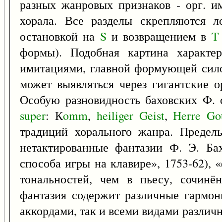
разных жанровых признаков - орг. и
хорала. Все разделы скрепляются 
остановкой на
S
и возвращением в
T
формы). Подобная картина характе
имитациями, главной формующей сило
может выявляться через гигантские 
Особую разновидность баховских Ф. с
super
: К
omm
,
heiliger
Geist
,
Herre
Go
традиций хорального жанра. Предель
нетактированные фантазии Ф. Э. Ба
способа игры на клавире», 1753-62), 
тональностей, чем в пьесу, сочин
фантазия содержит различные гармон
аккордами, так и всеми видами разли