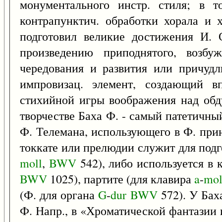
монументального инстр. стиля; в 
контрапунктич. обработки хорала и 
подготовил великие достижения И. 
произведению приподнятого, возбу
чередования и развития или причудл
импровизац. элемент, создающий вп
стихийной игры воображения над об
творчестве Баха Ф. - самый патетичный
Ф. Телемана, использующего в Ф. пр
токкате или прелюдии служит для подг
moll
,
BWV
542), либо используется в 
BWV
1025), партите (для клавира
a
-
mol
(Ф. для органа
G
-
dur
BWV
572). У Бах
Ф. Напр., в «Хроматической фантазии