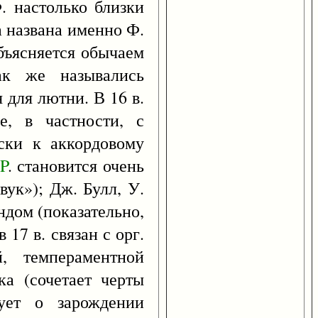
. настолько близки
а названа именно Ф.
бъясняется обычаем
ак же назывались
 для лютни. В 16 в.
е, в частности, с
ски к аккордовому
P
. становится очень
вук»); Дж. Булл, У.
ндом (показательно,
 17 в. связан с орг.
, темпераментной
ка (сочетает черты
вует о зарождении