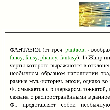
ФАНТАЗИЯ (от греч.
pantaoia
- воображ
fancy
,
fansy
,
phancy
,
fantasy
). 1) Жанр 
черты которого выражаются в отклонен
необычном образном наполнении тра
разные муз.-историч. эпохи, однако во
Ф. смыкается с ричеркаром, токкатой, во 
связана с распространёнными в данное
Ф., представляет собой необычн