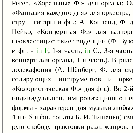
Регер, «Хоральные Ф.» для органа; О
«Фантазия каждого дня» для оркестра, 
струн. гитары и фп.; А. Копленд, Ф. 
Пейко, «Концертная Ф.» для валтор
неоклассицистские тенденции (Ф. Бузо
и фп. -
in
F
, 1-я часть,
in
С., 3-я част
концерт для органа, 1-я часть). В ряд
додекафония (А. Шёнберг, Ф. для ск
солирующих инструментов и оркес
«Колористическая Ф.» для фп.). Во 2-
индивидуальной, импровизационно-не
формы - характерен для музыки любых
4-я и 5-я фп. сонаты Б. И. Тищенко) с
рую свободу трактовки разл. жанров: 