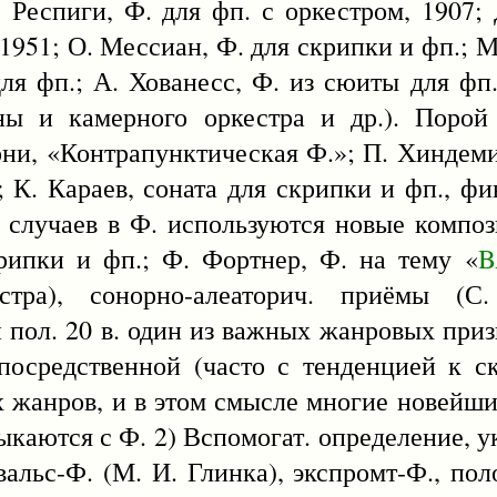
. Респиги, Ф. для фп. с оркестром, 1907;
1951; О. Мессиан, Ф. для скрипки и фп.; М.
для фп.; А. Хованесс, Ф. из сюиты для ф
ны и камерного оркестра и др.). Порой
ни, «Контрапунктическая Ф.»; П. Хиндеми
ь; К. Караев, соната для скрипки и фп., 
е случаев в Ф. используются новые компози
рипки и фп.; Ф. Фортнер, Ф. на тему «
B
тра), сонорно-алеаторич. приёмы (С
й пол. 20 в. один из важных жанровых приз
посредственной (часто с тенденцией к с
 жанров, и в этом смысле многие новейшие
мыкаются с Ф. 2) Вспомогат. определение, 
вальс-Ф. (М. И. Глинка), экспромт-Ф., по