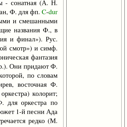
 - сонатная (А. Н.
ан, Ф. для фп.
C
-
dur
дными и смешанными
ящие названия Ф., в
ия и финал»). Рус.
ной смотр») и симф.
оническая фантазия
др.). Они придают Ф.
которой, по словам
ирев, восточная Ф.
оркестра) колорит;
. для оркестра по
сюжет 1-й песни Ада
тречается редко (М.