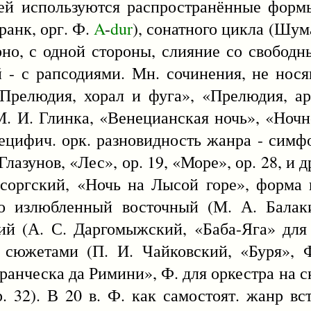
ей используются распространённые формы
Франк, орг. Ф.
A
-
dur
), сонатного цикла (Шум
терно, с одной стороны, слияние со свобо
й - с рапсодиями. Мн. сочинения, не нос
Прелюдия, хорал и фуга», «Прелюдия, ар
М. И. Глинка, «Венецианская ночь», «Ноч
пецифич. орк. разновидность жанра - симф
 Глазунов, «Лес», ор. 19, «Море», ор. 28, и 
усоргский, «Ночь на Лысой горе», форма 
то излюбленный восточный (М. А. Балак
ий (А. С. Даргомыжский, «Баба-Яга» для 
сюжетами (П. И. Чайковский, «Буря», Ф
Франческа да Римини», Ф. для оркестра на 
 32). В 20 в. Ф. как самостоят. жанр вс