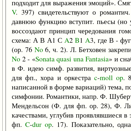
подходит для выражения эмоций». Смят
V
. 397) свидетельствуют о романти
давнюю функцию вступит. пьесы (но у
воссоздают принцип чередования гом
схема: А В А1 С
A
2
B
1
A
3, где В - фу
(ор. 76
No
6, ч. 2). Л. Бетховен закре
No
2 - «
Sonata
quasi
una
Fantasia
» и сн
в Ф. идею симф. развития, виртуозные
для фп., хора и оркестра
c
-
moll
op
. 
написанной в форме вариаций) тема, п
симфонии. Романтики, напр. Ф. Шуберт (
Мендельсон (Ф. для фп. ор. 28), Ф. Л
качествами, углубив проявлявшиеся в
фп.
C
-
dur
op
. 17). Показательно, одн