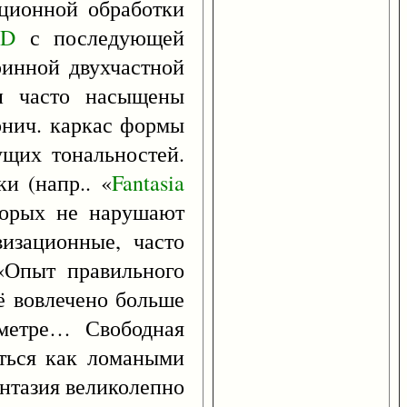
ационной обработки
D
с последующей
ринной двухчастной
ни часто насыщены
онич. каркас формы
ущих тональностей.
и (напр.. «
Fantasia
торых не нарушают
визационные, часто
«Опыт правильного
её вовлечено больше
 метре… Свободная
яться как ломаными
нтазия великолепно