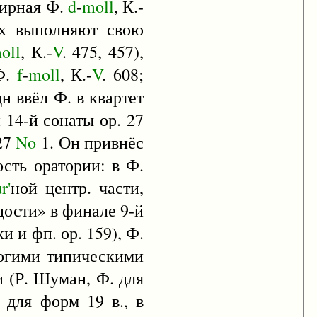
вирная Ф.
d
-
moll
, К.-
ях выполняют свою
oll
, К.-
V
. 475, 457),
Ф.
f
-
moll
, К.-
V
. 608;
дн ввёл Ф. в квартет
 14-й сонаты ор. 27
 27
No
1. Он привнёс
ость оратории: в Ф.
r'
ной центр. части,
дости» в финале 9-й
и и фп. ор. 159), Ф.
многими типическими
 (Р. Шуман, Ф. для
я для форм 19 в., в