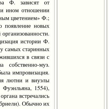
нра Ф. зависят от
или ином отношении
ышным цветением» Ф.;
о появление новых
 организованности.
дизация истории Ф.
слу самых старинных
ожившихся в связи с
 собственно-муз.
 была импровизация.
для лютни и виуэлы
 Фуэнльяна, 1554),
 органа встречались
абриели). Обычно их