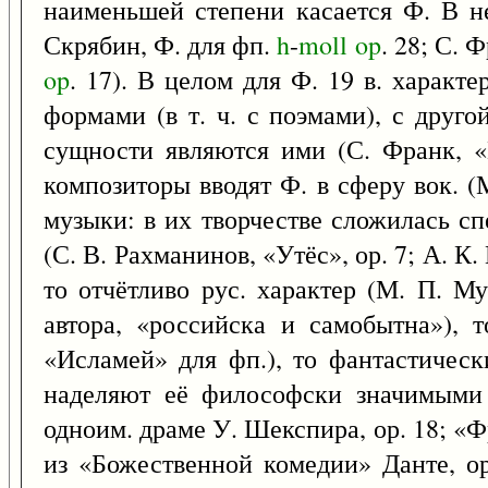
наименьшей степени касается Ф. В н
Скрябин, Ф. для фп.
h
-
moll
op
. 28; С. 
op
. 17). В целом для Ф. 19 в. харак
формами (в т. ч. с поэмами), с друго
сущности являются ими (С. Франк, «
композиторы вводят Ф. в сферу вок. (
музыки: в их творчестве сложилась с
(С. В. Рахманинов, «Утёс», ор. 7; А. К.
то отчётливо рус. характер (М. П. М
автора, «российска и самобытна»), 
«Исламей» для фп.), то фантастическ
наделяют её философски значимыми 
одноим. драме У. Шекспира, ор. 18; «
из «Божественной комедии» Данте, ор.