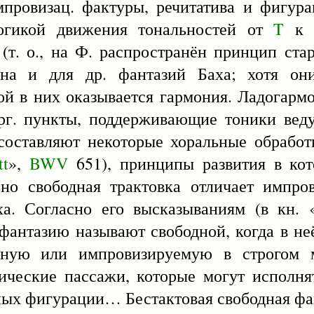
мпровизац. фактуры, речитатива и фигур
логикой движения тональностей от
T
к
(т. о., на Ф. распространён принцип ста
рна и для др. фантазий Баха; хотя о
й в них оказывается гармония. Ладогарм
орг. пункты, поддерживающие тоники вед
оставляют некоторые хоральные обработк
tt
»,
BWV
651), принципы развития в ко
но свободная трактовка отличает импро
ха. Согласно его высказываниям (в кн. 
«фантазию называют свободной, когда в н
ённую или импровизируемую в строгом
ические пассажи, которые могут исполн
чных фигурации… Бестактовая свободная фа