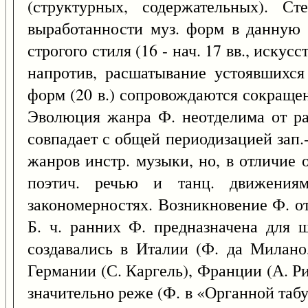
(структурных, содержательных). С
выработанности муз. форм в данную 
строгого стиля (16 - нач. 17 вв., иску
напротив, расшатывание устоявшихс
форм (20 в.) сопровождаются сокраще
Эволюция жанра Ф. неотделима от ра
совпадает с общей периодизацией зап.
жанров инстр. музыки, но, в отличие 
поэтич. речью и танц. движениям
закономерностях. Возникновение Ф. от
Б. ч. ранних Ф. предназначена для 
создавались в Италии (Ф. да Милано,
Германии (С. Каргель), Франции (А. Ри
значительно реже (Ф. в «Органной таб