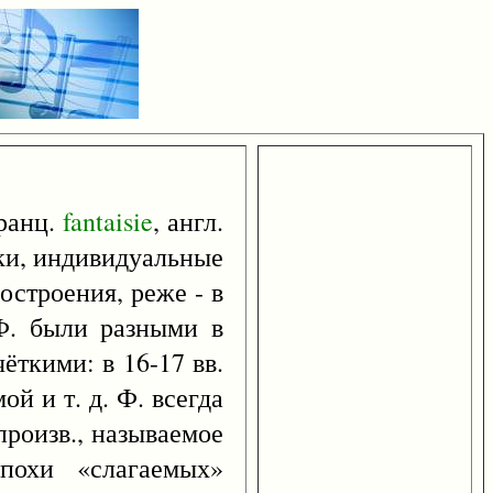
франц.
fantaisie
, англ.
ыки, индивидуальные
остроения, реже - в
Ф. были разными в
ёткими: в 16-17 вв.
ой и т. д. Ф. всегда
произв., называемое
похи «слагаемых»