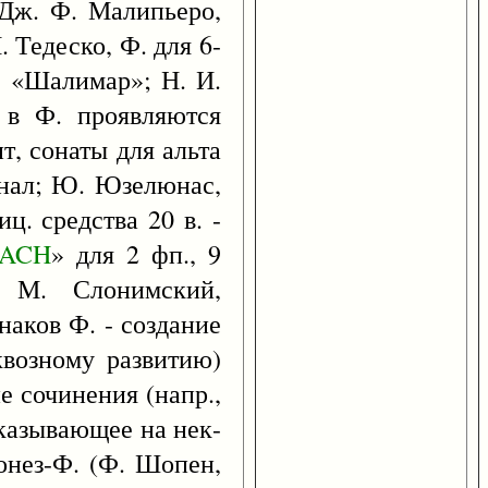
 Дж. Ф. Малипьеро,
 Тедеско, Ф. для 6-
п. «Шалимар»; Н. И.
 в Ф. проявляются
т, сонаты для альта
финал; Ю. Юзелюнас,
ц. средства 20 в. -
ACH
» для 2 фп., 9
. М. Слонимский,
наков Ф. - создание
квозному развитию)
 сочинения (напр.,
указывающее на нек-
лонез-Ф. (Ф. Шопен,