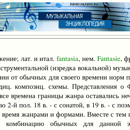
ение; лат. и итал.
fantasia
, нем.
Fantasie
, 
инструментальной (изредка вокальной) муз
ии от обычных для своего времени норм п
диц. композиц. схемы. Представления о 
 все времена границы жанра оставались неч
2-й пол. 18 в. - с сонатой, в 19 в. - с поэм
 время жанрами и формами. Вместе с тем 
ую комбинацию обычных для данной э