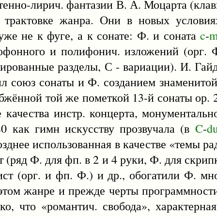
енно-лирич. фантазии В. А. Моцарта (кла
ч. трактовке жанра. Они в новых услови
же не к фуге, а к сонате: Ф. и соната
c
-
m
офонного и полифонич. изложений (орг. 
гированные разделы, С - вариации). И. Гай
пил союз сонаты и Ф. созданием знаменитой
абжённой той же пометкой 13-й сонаты ор.
 качества инстр. концерта, монументальн
80 как гимн искусству прозвучала (в
C
-
du
озднее использованная в качестве «темы ра
ряд Ф. для фп. в 2 и 4 руки, Ф. для скрипк
ист (орг. и фп. Ф.) и др., обогатили Ф. 
 этом жанре и прежде черты программности
ако, что «романтич. свобода», характерна