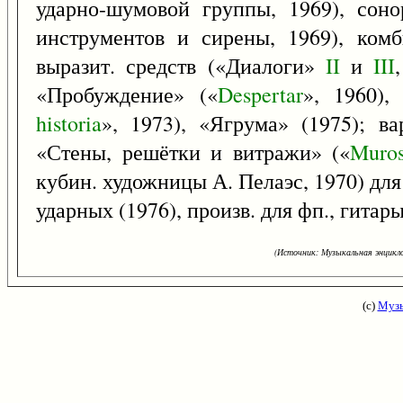
ударно-шумовой группы, 1969), сон
инструментов и сирены, 1969), ком
выразит. средств («Диалоги»
II
и
III
«Пробуждение» («
Despertar
», 1960),
historia
», 1973), «Ягрума» (1975); ва
«Стены, решётки и витражи» («
Muro
кубин. художницы А. Пелаэс, 1970) для
ударных (1976), произв. для фп., гита
(Источник: Музыкальная энцикло
(с)
Музы