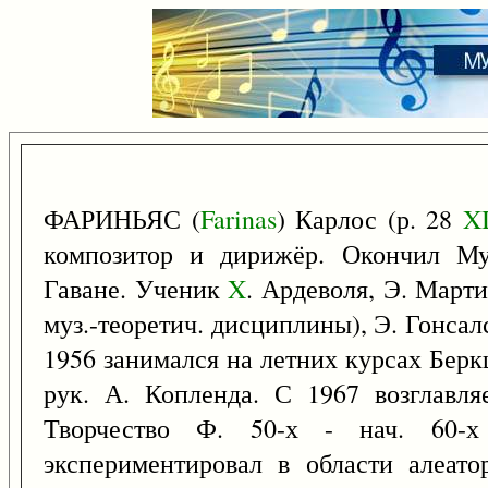
ФАРИНЬЯС (
Farinas
) Карлос (р. 28
X
композитор и дирижёр. Окончил Му
Гаване. Ученик
X
. Ардеволя, Э. Марти
муз.-теоретич. дисциплины), Э. Гонса
1956 занимался на летних курсах Бер
рук. А. Копленда. С 1967 возглавля
Творчество Ф. 50-х - нач. 60-х
экспериментировал в области алеат