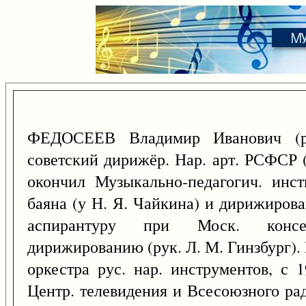
ФЕДОСЕЕВ Владимир Иванович 
советский дирижёр. Нар. арт. РСФСР 
окончил Музыкально-педагогич. инс
баяна (у Н. Я. Чайкина) и дирижирован
аспирантуру при Моск. консе
дирижированию (рук. Л. М. Гинзбург). В
оркестра рус. нар. инструментов, с 
Центр. телевидения и Всесоюзного ра