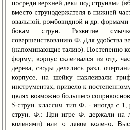
посреди верхней деки под струнами (вб
вместо струнодержателя в нижней част
овальной, ромбовидной и др. формами
бокам струн. Развитие смычко
совершенствованию Ф. Для удобства ве
(напоминающие талию). Постепенно ко
форму; корпус склеивался из отд. ча
дерева, своды делались разл. очертан
корпусе, на шейку наклеивали гриф
инструментах, привело к постепенном
целях возможно большего соприкоснове
5-струн. классич. тип Ф. - иногда с 
струн. Ф.: При игре Ф. держали на 
коленями) или о левое колено. Выс