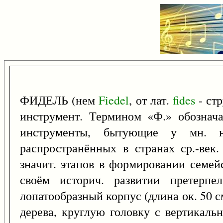
ФИДЕЛЬ (нем
Fiedel
, от лат.
fides
- стр
инструмент. Термином «Ф.» обознач
инструменты, бытующие у мн. н
распространённых в странах ср.-век
значит. этапов в формировании семейс
своём историч. развитии претерп
лопатообразный корпус (длина ок. 50 с
дерева, круглую головку с вертикаль