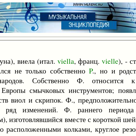
уна), виела (итал.
viella
, франц.
vielle
), - 
ался не только собственно
P
., но и родс
ародов. Собственно Ф. относится к
. Европы смычковых инструментов; появ
тв виол и скрипок. Ф., предположительно
ел ряд изменений. Ф. раннего периода
м), изготовлявшийся вместе с короткой шей
но расположенными колками, круглое резо