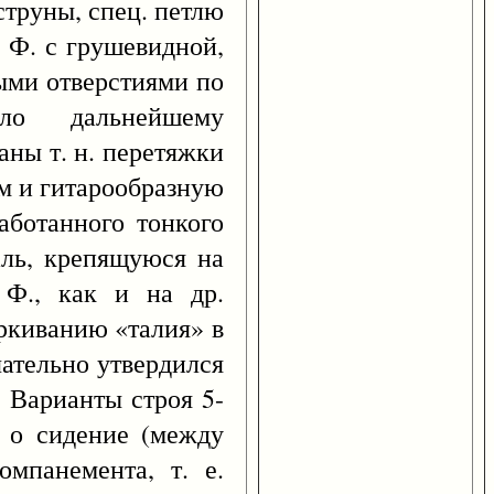
струны, спец. петлю
. Ф. с грушевидной,
ыми отверстиями по
ало дальнейшему
аны т. н. перетяжки
м и гитарообразную
аботанного тонкого
таль, крепящуюся на
 Ф., как и на др.
ркиванию «талия» в
чательно утвердился
. Варианты строя 5-
о о сидение (между
мпанемента, т. е.