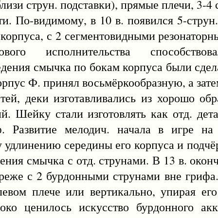
лизи струн. подставки), прямые плечи, 3-4 
и. По-видимому, в 10 в. появился 5-струн
 корпуса, с 2 сегментовидными резонаторн
вого исполнительства способствов
дения смычка по бокам корпуса были сдел
рпус Ф. принял восьмёркообразную, а зате
стей, деки изготавливались из хорошо обр
ий. Шейку стали изготовлять как отд. де
. Развитие мелодич. начала в игре на
у удлинению середины его корпуса и подчё
ния смычка с отд. струнами. В 13 в. окон
1, реже с 2 бурдонными струнами вне грифа
левом плече или вертикально, упирая ег
око ценилось искусство бурдонного акко