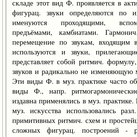
складе этот вид Ф. проявляется в акт
фигурац. звуки определяются по 
именуются проходящими, вспомо
предъёмами, камбиатами. Гармонич
перемещение по звукам, входящим в
используются и звуки, прилегающ
представляет собой ритмич. формулу
звуков и радикально не изменяющую м
Эти виды Ф. в муз. практике часто о
виды Ф., напр. ритмогармонические
издавна применялись в муз. практике.
муз. искусства использовались раз
примитивных ритмич. схем и простей
сложных фигурац. построений - р