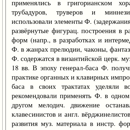
применялись в григорианском хор
трубадуров, труверов и миннез
использовали элементы Ф. (задержания
развёрнутые фигурац. построения в р
форм (напр., в разработках и интерм
Ф. в жанрах прелюдии, чаконы, фанта
Ф. содержатся в византийской церк. муз
18 вв. В эпоху генерал-баса Ф. полу
практике органных и клавирных импров
баса в своих трактатах уделяли 
рекомендовали применять Ф. в одном 
другом мелодич. движение останав
клавесинистов и англ. вёрджинелистов
развития муз. материала в инстр. фо