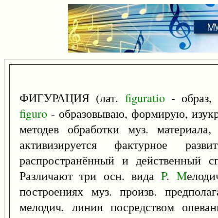
ФИГУРАЦИЯ (лат.
figuratio
- образ, 
figuro
- образовываю, формирую, изукр
методев обработки муз. материала,
активизируется фактурное раз
распространённый и действенный сп
Различают три осн. вида
P
.
M
елоди
построениях муз. произв. предполаг
мелодич. линии посредством опеван