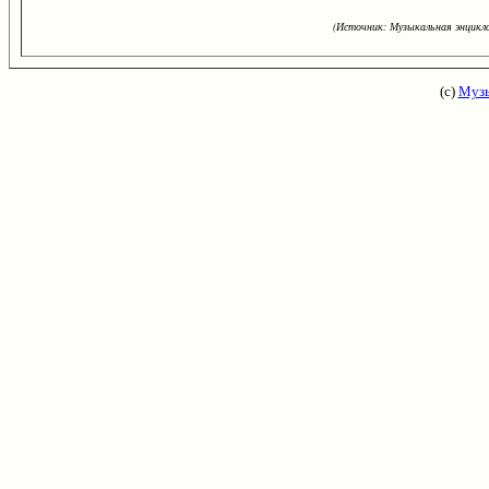
(Источник: Музыкальная энцикло
(с)
Музы