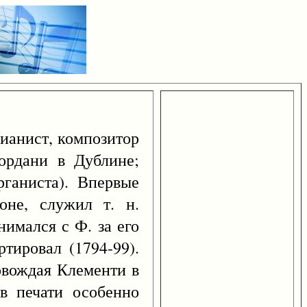
пианист, композитор
ордани в Дублине;
рганиста). Впервые
оне, служил т. н.
нимался с Ф. за его
тировал (1794-99).
овождая Клементи в
в печати особенно