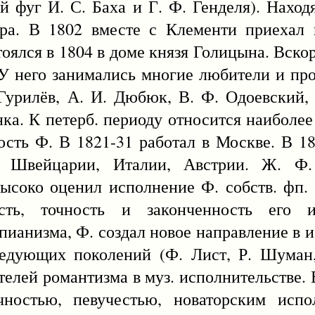
й фуг И. С. Баха и Г. Ф. Генделя). Наход
ра. В 1802 вместе с Клементи приехал 
оялся в 1804 в доме князя Голицына. Вскор
. У него занимались многие любители и пр
 Гурилёв, А. И. Дюбюк, В. Ф. Одоевский,
нка. К петерб. периоду относится наиболее
ость Ф. В 1821-31 работал в Москве. В 1
, Швейцарии, Италии, Австрии. Ж. Ф.
высоко оценил исполнение Ф. собств. фп. 
ность, точность и законченность его 
пианизма, Ф. создал новое направление в и
едующих поколений (Ф. Лист, Р. Шуман,
телей романтизма в муз. исполнительстве. 
ностью, певучестью, новаторским испо