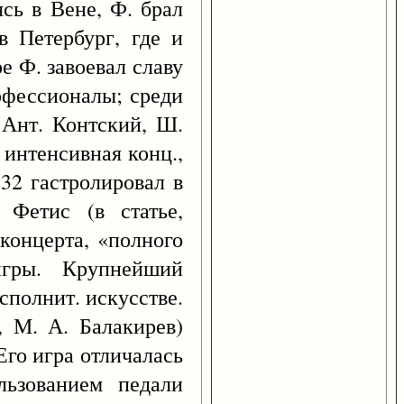
ясь в Вене, Ф. брал
в Петербург, где и
е Ф. завоевал славу
офессионалы; среди
 Ант. Контский, Ш.
 интенсивная конц.,
832 гастролировал в
 Фетис (в статье,
концерта, «полного
игры. Крупнейший
сполнит. искусстве.
 М. А. Балакирев)
Его игра отличалась
льзованием педали