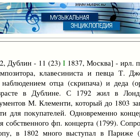
2, Дублин - 11 (23)
I
1837, Москва] - ирл. 
омпозитора, клавесиниста и певца Т. Дж
наблюдением отца (скрипача) и деда (о
зрасте в Дублине. С 1792 жил в Лонд
ументов М. Клементи, который до 1803 за
и для покупателей. Одновременно концер
я собственного фп. концерта (1799). Сопр
ропу, в 1802 много выступал в Париже (