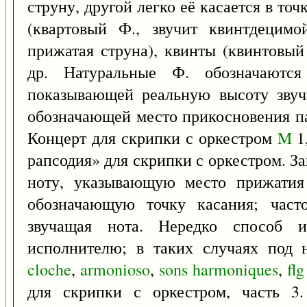
струну, другой легко её касается в то
(квартовый Ф., звучит квинтдецимо
прижатая струна), квинты (квинтовый
др. Натуральные Ф. обозначаютс
показывающей реальную высоту звуч
обозначающей место прикосновения па
Концерт для скрипки с оркестром
M
1,
рапсодия» для скрипки с оркестром. З
ноту, указывающую место прижатия
обозначающую точку касания; част
звучащая нота. Нередко способ из
исполнителю; в таких случаях под
cloche
,
armonioso
,
sons
harmoniques
,
flg
для скрипки с оркестром, часть 3