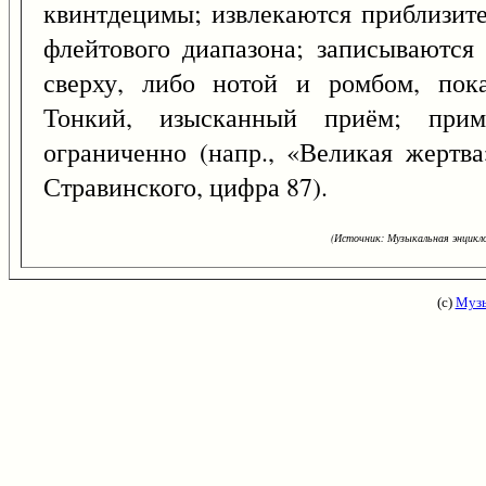
квинтдецимы; извлекаются приблизит
флейтового диапазона; записываются
сверху, либо нотой и ромбом, пока
Тонкий, изысканный приём; прим
ограниченно (напр., «Великая жертв
Стравинского, цифра 87).
(Источник: Музыкальная энцикло
(с)
Музы