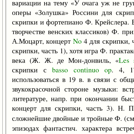
вариации на тему «У очага уж не гру
оперы «Золушка» Россини для скрип
скрипки и фортепиано Ф. Крейслера. В
творчестве венских классиков) Ф. пр
А.Моцарт, концерт
No
4 для скрипки, ч
скрипки, часть 1), хотя игра Ф. практа
века (Ж. Ж. де Мон-донвиль, «
Les
скрипки с
basso
continuo
op
. 4, 
использоваться в 19 в. в связи с об
звукокрасочной стороне музыки: вст
литературе, напр. при окончании бы
концерт для скрипки, часть 3). Н. 
сложнейшие двойные и тройные Ф. (с
эпизодах фантастич. характера встр