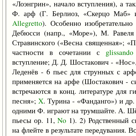
«Лоэнгрин», начало вступления), а т
Ф. арф (Г. Берлиоз, «Скерцо Маб»
Allegretto
). Особенно изобретательно
Дебюсси (напр., «Море»), М. Равеля
Стравинского («Весна священная»; «П
частности в сочетании с
glissando
вступление; Д. Д. Шостакович - «Нос»
Леденёв - 6 пьес для струнных с арф
применяется на арфе (Шостакович - 
встречаются в конц. литературе для г
песня»;
X
. Турина - «Фанданго») и др
одними Ф. играют на трумшайте. А. Шё
пьесы ор. 11,
No
1). 2) Родственный 
на флейте в результате передувания. 