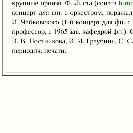
крупные произв. Ф. Листа (соната
h
-
mo
концерт для фп. с оркестром; поража
И. Чайковского (1-й концерт для фп. с
профессор, с 1965 зав. кафедрой фп.). 
В. В. Постникова, И. Я. Граубинь, С. 
периодич. печати.