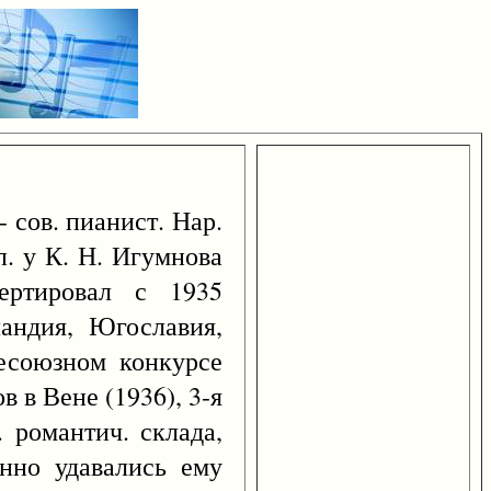
 сов. пианист. Нар.
. у К. Н. Игумнова
ертировал с 1935
андия, Югославия,
есоюзном конкурсе
 в Вене (1936), 3-я
 романтич. склада,
енно удавались ему