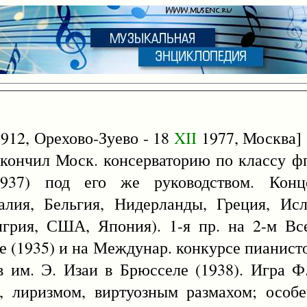
912, Орехово-Зуево - 18
XII
1977, Москва] -
Окончил Моск. консерваторию по классу фп
937) под его же руководством. Конц
алия, Бельгия, Нидерланды, Греция, Исл
нгрия, США, Япония). 1-я пр. на 2-м Вс
 (1935) и на Междунар. конкурсе пианистов
 им. Э. Изаи в Брюсселе (1938). Игра Ф.
, лиризмом, виртуозным размахом; особ