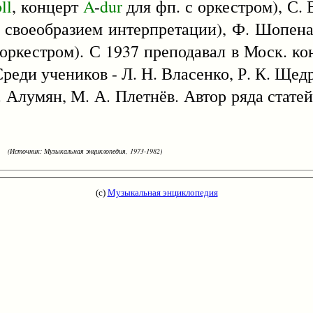
ll
, концерт
A
-
dur
для фп. с оркестром), С. 
л своеобразием интерпретации), Ф. Шопен
 оркестром). С 1937 преподавал в Моск. ко
Среди учеников - Л. Н. Власенко, Р. К. Щед
С. Алумян, М. А. Плетнёв. Автор ряда стате
(Источник: Музыкальная энциклопедия, 1973-1982)
(с)
Музыкальная энциклопедия