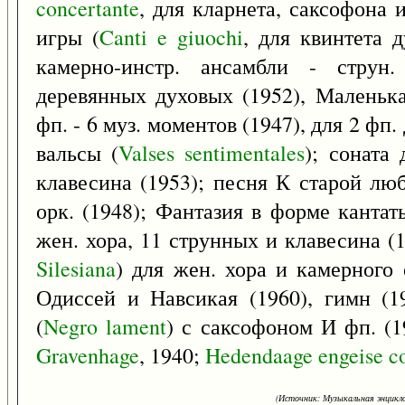
concertante
, для кларнета, саксофона 
игры (
Canti
e
giuochi
, для квинтета д
камерно-инстр. ансамбли - струн.
деревянных духовых (1952), Маленька
фп. - 6 муз. моментов (1947), для 2 ф
вальсы (
Valses
sentimentales
); соната 
клавесина (1953); песня К старой лю
орк. (1948); Фантазия в форме кантат
жен. хора, 11 струнных и клавесина (1
Silesiana
) для жен. хора и камерного о
Одиссей и Навсикая (1960), гимн (1
(
Negro
lament
) с саксофоном И фп. (1
Gravenhage
, 1940;
Hedendaage
engeise
c
(Источник: Музыкальная энцикло