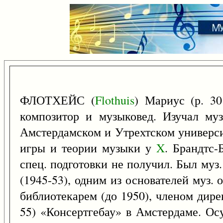
ФЛОТХЕЙС (
Flothuis
) Мариус (р. 3
композитор и музыковед. Изучал му
Амстердамском и Утрехтском универси
игры и теории музыки у
X
. Брандтс-
спец. подготовки не получил. Был муз.
(1945-53), одним из основателей муз. 
библиотекарем (до 1950), членом дирек
55) «Консертгебау» в Амстердаме. О