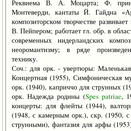
Реквиема В. А. Моцарта; Ф. прин
Монтеверди, кантаты Й. Гайдна «А
композиторском творчестве развивает
В. Пейпером; работает гл. обр. в облас
современных нидерландских композ
неоромантизму; в ряде произведен
технику.
Соч.: для орк. - увертюры: Маленькая
Концертная (1955), Симфоническая му
орк. (1940), каприччо для струнных (
орк. Надежда родины (
Spes
patriae
, 1
концерты: для флейты (1944), валтор
(1948, с камерным орк.), скр. (1950, с
струнными), фантазия для арфы (1953)