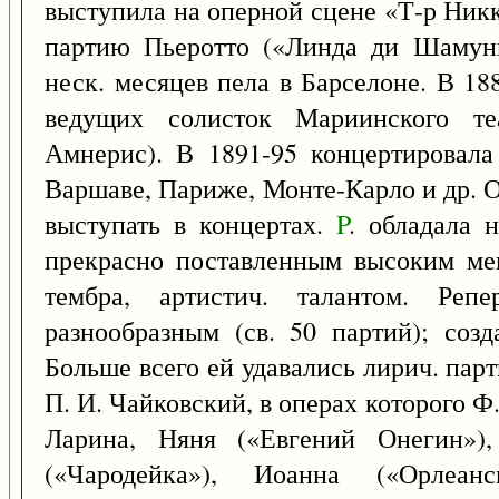
выступила на оперной сцене «Т-р Ник
партию Пьеротто («Линда ди Шамуни
неск. месяцев пела в Барселоне. В 18
ведущих солисток Мариинского те
Амнерис). В 1891-95 концертировала
Варшаве, Париже, Монте-Карло и др. О
выступать в концертах.
P
. обладала 
прекрасно поставленным высоким мец
тембра, артистич. талантом. Р
разнообразным (св. 50 партий); созд
Больше всего ей удавались лирич. пар
П. И. Чайковский, в операх которого Ф
Ларина, Няня («Евгений Онегин»),
(«Чародейка»), Иоанна («Орлеан