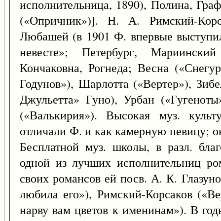
исполнительница, 1890), Полина, Гра
(«Опричник»)]. Н. А. Римский-Кор
Любашей (в 1901 Ф. впервые выступи
невесте»; Петербург, Мариинский
Кончаковна, Рогнеда; Весна («Снегу
Годунов»), Шарлотта («Вертер»), Зиб
Джульетта» Гуно), Урбан («Гугеноты
(«Валькирия»). Высокая муз. культ
отличали Ф. и как камерную певицу; о
Бесплатной муз. школы, в разл. бла
одной из лучших исполнительниц ром
своих романсов ей посв. А. К. Глазун
любила его»), Римский-Корсаков («Ве
нарву вам цветов к именинам»). В го