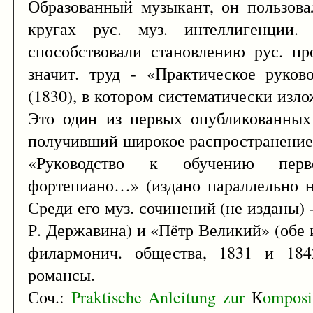
Образованный музыкант, он пользова
кругах рус. муз. интеллигенции. 
способствовали становлению рус. пр
значит. труд - «Практическое руко
(1830), в котором систематически изл
Это один из первых опубликованных
получивший широкое распространение в
«Руководство к обучению перв
фортепиано…» (издано параллельно на 
Среди его муз. сочинений (не изданы) -
Р. Державина) и «Пётр Великий» (обе 
филармонич. общества, 1831 и 1842
романсы.
Соч.:
Praktische
Anleitung
zur
К
omposi