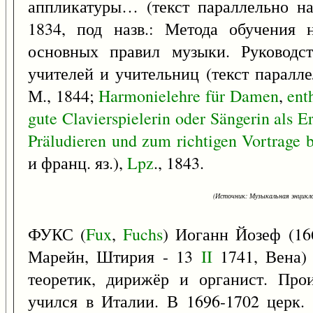
аппликатуры… (текст параллельно на 
1834, под назв.: Метода обучения 
основных правил музыки. Руководст
учителей и учительниц (текст параллел
М., 1844;
Harmonielehre
für
Damen
,
ent
gute
Clavierspielerin
oder
Sängerin
als
Er
Präludieren
und
zum
richtigen
Vortrage
и франц. яз.),
Lpz
., 1843.
(Источник: Музыкальная энцикло
ФУКС (
Fux
,
Fuchs
) Иоганн Йозеф (16
Марейн, Штирия - 13
II
1741, Вена) 
теоретик, дирижёр и органист. Прои
учился в Италии. В 1696-1702 церк. 