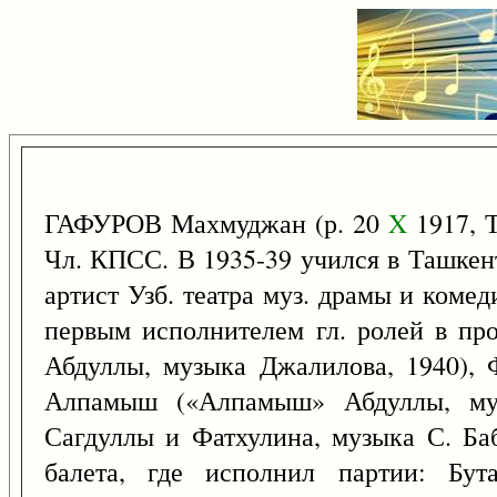
ГАФУРОВ Махмуджан (р. 20
X
1917, Т
Чл. КПСС. В 1935-39 учился в Ташкент
артист Узб. театра муз. драмы и коме
первым исполнителем гл. ролей в про
Абдуллы, музыка Джалилова, 1940),
Алпамыш («Алпамыш» Абдуллы, муз
Сагдуллы и Фатхулина, музыка С. Баб
балета, где исполнил партии: Бу