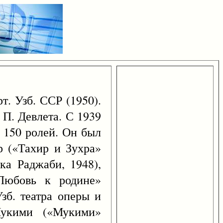
т. Узб. ССР (1950).
 П. Девлета. С 1939
. 150 ролей. Он был
р («Тахир и Зухра»
а Раджаби, 1948),
Любовь к родине»
зб. театра оперы и
Мукими («Мукими»