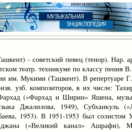
ашкент) - советский певец (тенор). Нар. ар
ском театр. техникуме по классу пения В.
дии им. Мукими (Ташкент). В репертуаре Г
изв. узб. композиторов, в их числе: Тахи
 Фархад («Фархад и Ширин» Яшена, музык
ыка Джалилова, 1949), Субханкуль («
аева, 1953). В 1951-1953 был солистом У
таджана («Великий канал» Ашрафи), 