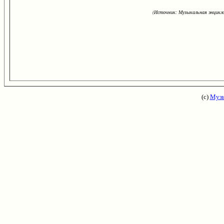
(Источник: Музыкальная энцикло
(с)
Музы