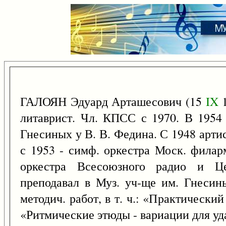
ГАЛОЯН Эдуард Арташесович (15
IX
1
литаврист. Чл. КПСС с 1970. В 1954 
Гнесиных у В. В. Федина. С 1948 арти
с 1953 - симф. оркестра Моск. филар
оркестра Всесоюзного радио и Це
преподавал в Муз. уч-ще им. Гнесин
методич. работ, в т. ч.: «Практический
«Ритмические этюды - вариации для уд