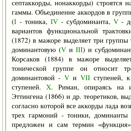
септаккорды, нонаккорды) строятся н
гаммы. Объединение аккордов в групп
(
I
- тоника,
IV
- субдоминанта,
V
- д
вариантов функциональной трактовк
(1872) в мажоре выделяет три группы 
доминантовую (
V
и
III
) и субдоминан
Корсаков (1884) в мажоре выделя
тонической группе он относит т
доминантовой -
V
и
VII
ступеней, к
ступеней.
X
. Риман, опираясь на 
Эттингена (1866) и др. теоретиков, 
согласно которой все аккорды лада в
трех гармоний - тоники, доминанты
предложен и сам термин «функция»