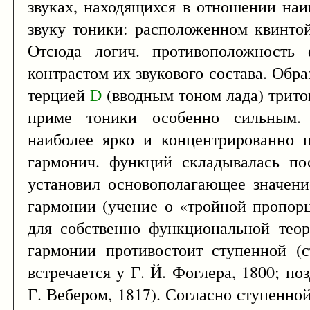
звуках, находящихся в отношении наи
звуку тоники: расположенном квинт
Отсюда логич. противоположност
контрастом их звукового состава. Об
терцией
D
(вводным тоном лада) тритон
приме тоники особенно сильным. 
наиболее ярко и концентрированно п
гармонич. функций складывалась по
установил основополагающее значени
гармонии (учение о «тройной пропорц
для собственно функциональной тео
гармонии противостоит ступенной (с
встречается у Г. Й. Фоглера, 1800; п
Г. Вебером, 1817). Согласно ступенно