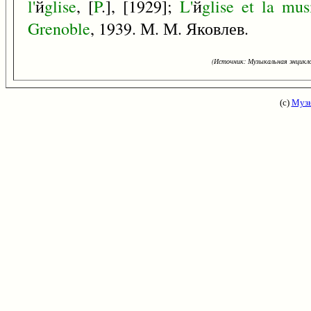
l'
й
glise
, [
P
.], [1929];
L'
й
glise
et
la
mus
Grenoble
, 1939. М. М. Яковлев.
(Источник: Музыкальная энцикло
(с)
Музы