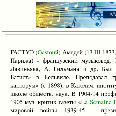
ГАСТУЭ (
Gastou
й) Амедей (13
III
1873,
Парижа) - французский музыковед.
Лавиньяка, А. Гильмана и др. Был
Батист» в Бельвиле. Преподавал г
канторум» (с 1898), в Католич. инстит
школе обществ. наук. В 1904-14 проф
1905 муз. критик газеты «
La
Semaine
l
мировой войны 1939-45 - прези