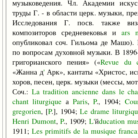
музыковедения. Чл. Академии искус
труды Г. - в области церк. музыки, пр
Исследования Г. посв. также виза
композиторов средневековья и
ars
опубликовал соч. Гильома де Машо). 
по вопросам духовной музыки. В 1896
григорианского пения» («
Revue
du
«Жанна д
'
Арк», кантаты «Христос, иск
хоров, песен, церк. музыки (мессы, мот
Соч.:
La
tradition
ancienne
dans
le
cha
chant
liturgique
а
Paris
,
P
., 1904;
Cou
gregorien
, [
P
.], 1904;
Le
drame
liturgiq
Henri
Dumont
,
P
., 1909;
L'
й
ducation
mus
1911;
Les
primitifs
de
la
musique
franca