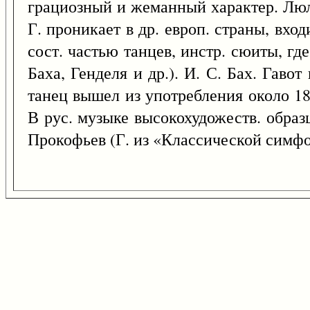
грациозный и жеманный характер. Люлл
Г. проникает в др. европ. страны, вх
сост. частью танцев, инстр. сюиты, гд
Баха, Генделя и др.). И. С. Бах. Гаво
танец вышел из употребления около 18
В рус. музыке высокохудожеств. образцы
Прокофьев (Г. из «Классической симфо