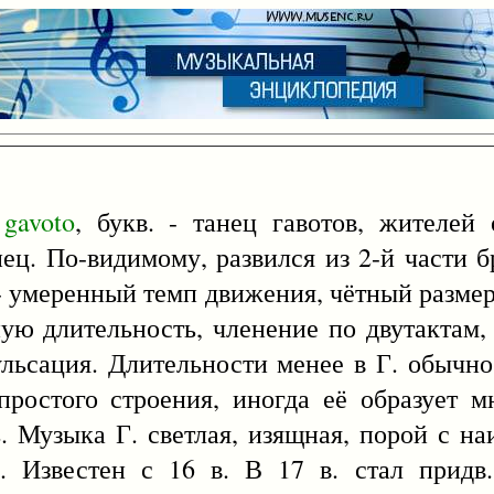
.
gavoto
, букв. - танец гавотов, жителей
ец. По-видимому, развился из 2-й части 
- умеренный темп движения, чётный размер 
нную длительность, членение по двутактам
льсация. Длительности менее в Г. обычно
 простого строения, иногда её образует м
ть. Музыка Г. светлая, изящная, порой с н
. Известен с 16 в. В 17 в. стал придв.