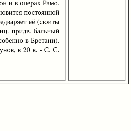
он и в операх Рамо.
ановится постоянной
редваряет её (сюиты
анц. придв. бальный
собенно в Бретани).
ов, в 20 в. - С. С.