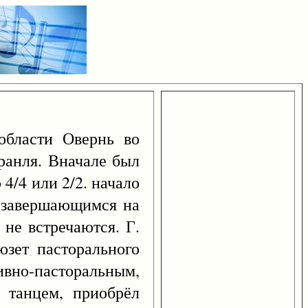
 области Овернь во
бранля. Вначале был
4/4 или 2/2. начало
, завершающимся на
 не встречаются. Г.
юзет пасторального
аивно-пасторальным,
 танцем, приобрёл