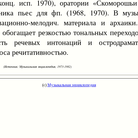
конц. исп. 1970), оратории «Скоморошь
ника пьес для фп. (1968, 1970). В муз
национно-мелодич. материала и архаики
 обогащает резкостью тональных переходо
ость речевых интонаций и остродрамат
оса речитативностью.
(Источник: Музыкальная энциклопедия, 1973-1982)
(с)
Музыкальная энциклопедия