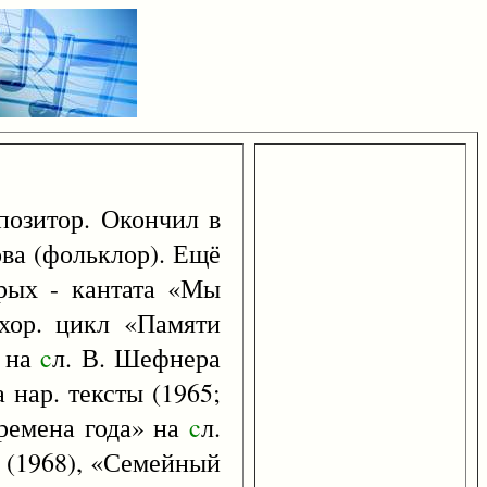
позитор. Окончил в
ова (фольклор). Ещё
орых - кантата «Мы
, хор. цикл «Памяти
» на
c
л. В. Шефнера
а нар. тексты (1965;
Времена года» на
c
л.
» (1968), «Семейный