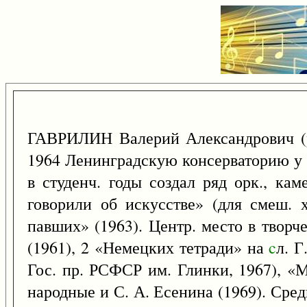
ГАВРИЛИН Валерий Александрович (
1964 Ленинградскую консерваторию у О
в студенч. годы создал ряд орк., ка
говорили об искусстве» (для смеш.
павших» (1963). Центр. место в творч
(1961), 2 «Немецких тетради» на
c
л. Г
Гос. пр. РСФСР им. Глинки, 1967), 
народные и С. А. Есенина (1969). Сре