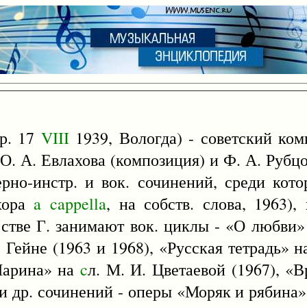
р. 17
VIII
1939, Вологда) - советский ком
. А. Евлахова (композиция) и Ф. А. Рубц
мерно-инстр. и вок. сочинений, среди кот
 хора
a
cappella
, на собств. слова, 1963)
естве Г. занимают вок. циклы - «О любви
. Гейне (1963 и 1968), «Русская тетрадь» н
«Марина» на
c
л. М. И. Цветаевой (1967), «
ди др. сочинений - оперы «Моряк и рябина