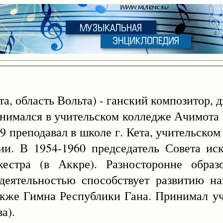
та, область Вольта) - ганский композитор, 
анимался в учительском колледже Ачимота (
9 преподавал в школе г. Кета, учительско
и. В 1954-1960 председатель Совета иск
естра (в Аккре). Разносторонне образ
деятельностью способствует развитию на
 также Гимна Республики Гана. Принимал уч
а).