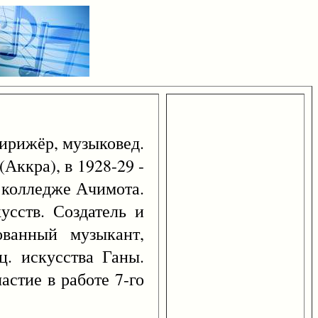
дирижёр, музыковед.
Аккра), в 1928-29 -
м колледже Ачимота.
усств. Создатель и
ованный музыкант,
ц. искусства Ганы.
астие в работе 7-го