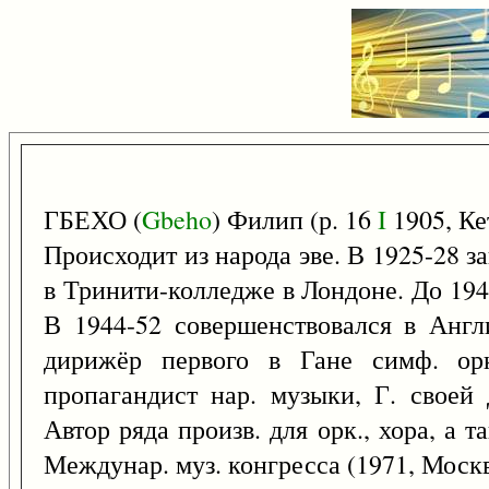
ГБЕХО (
Gbeho
) Филип (р. 16
I
1905, Ке
Происходит из народа эве. В 1925-28 з
в Тринити-колледже в Лондоне. До 194
В 1944-52 совершенствовался в Англи
дирижёр первого в Гане симф. орк
пропагандист нар. музыки, Г. своей 
Автор ряда произв. для орк., хора, а
Междунар. муз. конгресса (1971, Москв