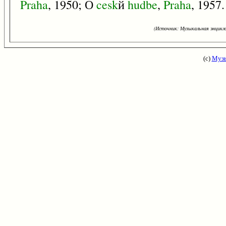
Praha
, 1950; О
cesk
й
hudbe
,
Praha
, 1957.
(Источник: Музыкальная энцикло
(с)
Музы