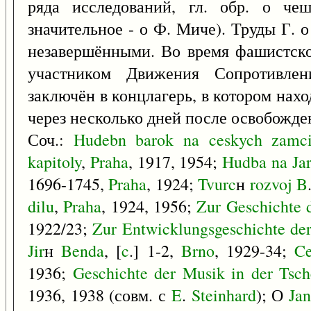
ряда исследований, гл. обр. о чеш
значительное - о Ф. Миче). Труды Г. 
незавершёнными. Во время фашистск
участником Движения Сопротивлен
заключён в концлагерь, в котором нах
через несколько дней после освобожде
Соч.:
Hudebn
barok
na
ceskych
zamc
kapitoly
,
Praha
, 1917, 1954;
Hudba
na
Ja
1696-1745,
Praha
, 1924;
Tvurc
н
rozvoj
B
dilu
,
Praha
, 1924, 1956;
Zur
Geschichte
1922/23;
Zur
Entwicklungsgeschichte
de
Jir
н
Benda
, [
c
.] 1-2,
Brno
, 1929-34;
C
1936;
Geschichte
der
Musik
in
der
Tsch
1936, 1938 (совм. с
E
.
Steinhard
); О
Jan