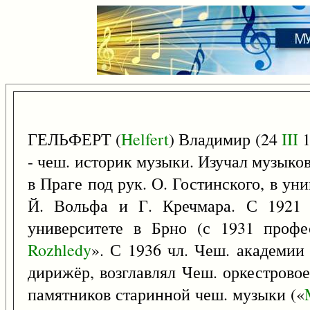
ГЕЛЬФЕРТ (
Helfert
) Владимир (24
III
1
- чеш. историк музыки. Изучал музыко
в Праге под рук. О. Гостинского, в ун
Й. Вольфа и Г. Кречмара. С 1921 
университете в Брно (с 1931 профе
Rozhledy
». С 1936 чл. Чеш. академии
дирижёр, возглавлял Чеш. оркестрово
памятников старинной чеш. музыки («