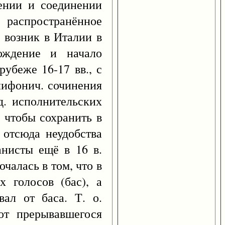
оении и соединении
 распространённое
я возник в Италии в
ождение и начало
рубеже 16-17 вв., с
лифонич. сочинения
д. исполнительских
 чтобы сохранить в
 отсюда неудобства
анисты ещё в 16 в.
чалась в том, что в
 голосов (бас), а
ал от баса. Т. о.
от прерывавшегося