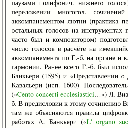
паузами полифонич. нижнего голоса
переложении многогол. сочинен
аккомпанементом лютни (практика пе
остальных голосов на инструментах п
часто был и композитором) подготов
число голосов в расчёте на имевший
аккомпанемента по Г.-б. на органе и
гармонии. Ранее всего Г.-б. был испо
Банкьери (1595) и «Представлении о 
Кавальери (исп. 1600). Последовател
(«
Cento
concerti
ecclesiastici
…») Л. Виа
б. В предисловии к этому сочинению Ви
там же объясняются правила цифровки
работах А. Банкьери («
L'
organo
su