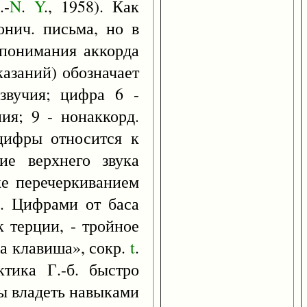
L
.-
N
.
Y
., 1958). Как
онич. письма, но в
 понимания аккорда
казаний) обозначает
езвучия; цифра 6 -
ия; 9 - нонаккорд.
 цифры относится к
ие верхнего звука
же перечеркиванием
. Цифрами от баса
 терции, - тройное
а клавиша», сокр.
t
.
ктика Г.-б. быстро
ны владеть навыками