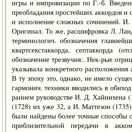
игры и импровизации по Г.-б. Введен
преобладания простейших аккордов и с
и исполнение сложных сочинений. И. 
Оригинал. То же, расшифровка Л. Лан
терминологич. обозначения главнейши
квартсекстаккорда, септаккорда (
обозначение трезвучия:. Нек-рые отри
указывала конкретного расположения а
В ту эпоху это, однако, не имело сущ
гармонич. техники вводились в обиход
раннем руководстве И. Д. Хайнихена (1
(1728) их уже 32, а И. Маттезон (1735
были найдены более точные способы об
приблизительной передачи в акк