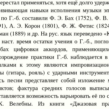
ерестал применяться, хотя ещё долго удерж
рививающая навыки исполнения музыки эп
о Г.-б. составили Ф. Э. Бах (1752), Ф. В.
1), А. Э. Корон (1801), Ф. Ж. Фетис (1824)
иман (1889) и др. На рус. язык переведено 
В наст. время остатки учения о Г.-б., пог
обах цифровки аккордов, применяющих
озрождение практики Г.-б. наблюдается в
ылками к этому являются импровизацион
 (гитара, рояль) с ударными инструмент
сь песни представляет собой изложение 
ктов; фактура средних голосов выписы
авляется возможность варьировать её по 
К. Велебны. Из книги «Джазовая пра