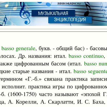
.
basso
generale
, букв. - общий бас) - басов
лосах. Др. названия: итал.
basso
continuo
,
также цифрованным басом (итал.
basso
num
едкие старые названия - итал.
basso
seguent
термином «Г.-б.» связана практика запис
же исполнит. практика игры по цифрованно
б. (1600-1750) часто называют «эпохой Г.
, А. Корелли, А. Скарлатти, И. С. Баха,