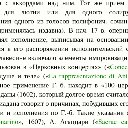
) с аккордами над ним. Тот же приём 
ий для лютни или для одного солир
ния одного из голосов полифонич. сочи
рименялась издавна). В нач. 17 в. опер
лял исполнение, выписывая на основании
ся в его распоряжении исполнительский 
 клавесине включало элементы импровизаци
льзован в «Церковных концертах» («
Conce
душе и теле» («
La
rappresentazione
di
An
ьное применение Г.-б. находит в «100 це
даны (1602), который долгое время считалс
адана говорит о причинах, побудивших его 
 и исполнения по Г.-б. Такие указания 
onarino
», 1607), А. Агаццари («
Sacrae
ca