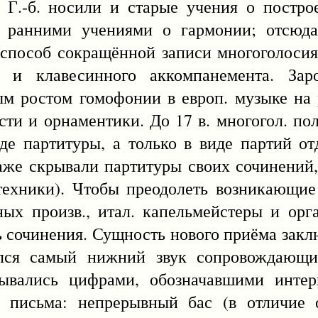
е Г.-б. носили и старые учения о постр
с ранними учениями о гармонии; отсюда
к способ сокращённой записи многоголоси
о и клавесинного аккомпанемента. Зар
ым ростом гомофонии в европ. музыке на 
ти и орнаментики. До 17 в. многогол. по
де партитуры, а только в виде партий от
же скрывали партитуры своих сочинений,
техники). Чтобы преодолеть возникающие
ых произв., итал. капельмейстеры и орг
сочинения. Сущность нового приёма заклю
лся самый нижний звук сопровождающих
сывались цифрами, обозначавшими интерв
а письма: непрерывный бас (в отличие 