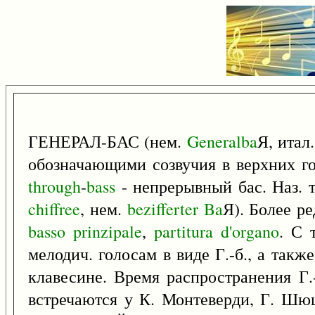
ГЕНЕРАЛ-БАС (нем.
Generalba
Я, итал
обозначающими созвучия в верхних го
through
-
bass
- непрерывный бас. Наз. 
chiffree
, нем.
bezifferter
Ba
Я). Более р
basso
prinzipale
,
partitura
d'organo
. С 
мелодич. голосам в виде Г.-б., а так
клавесине. Время распространения Г.-
встречаются у К. Монтеверди, Г. Шюца