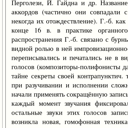
Перголези, Й. Гайдна и др. Названи
аккордов (частично они совпадали 
некогда их отождествление). Г.-б. ка
конце 16 в. в практике органног
распространения Г.-б. связано с бурн
видной ролью в ней импровизационнос
переписывались и печатались не в ви
голосов (композиторы-полифонисты да
тайне секреты своей контрапунктич. 
при разучивании и исполнении сложн
начали применять сокращённую запись 
каждый момент звучания фиксирова
остальные звуки этих голосов запи
возникла новая, гомофонная техник