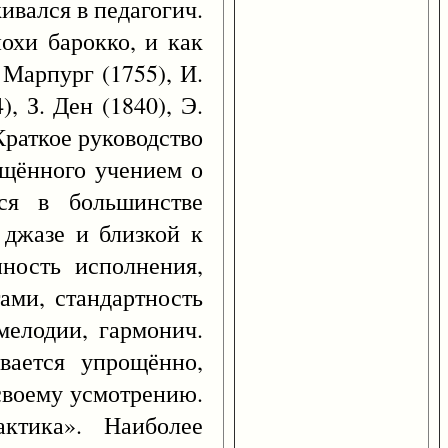
ивался в педагогич.
охи барокко, и как
 Марпург (1755), И.
, З. Ден (1840), Э.
«Краткое руководство
лощённого учением о
ся в большинстве
 джазе и близкой к
ность исполнения,
ами, стандартность
мелодии, гармонич.
вается упрощённо,
своему усмотрению.
ктика». Наиболее