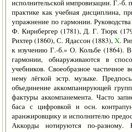
исполнительской импровизации. Г.-б. п
практике как учебная дисциплина, п
упражнение по гармонии. Руководства п
Ф. Кирнбергер (1781), Д. Г. Тюрк (179
Рихтер (1860), С. Ядассон (1883),
X
. Р
к изучению Г.-б.» О. Кольбе (1864). 
гармонии, обнаруживаются в спос
учебников. Своеобразное частичное в
нему лёгкой эстр. музыке. Предпос
объединение аккомпанирующей группы
фактуры аккомпанемента. Часто запи
баса с цифровкой и осн. контрапун
аранжировщику и исполнителю предост
Аккорды нотируются по-разному. 