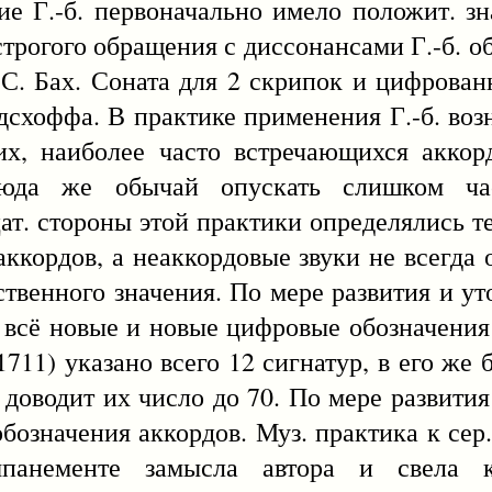
ие Г.-б. первоначально имело положит. зн
трогого обращения с диссонансами Г.-б. о
С. Бах. Соната для 2 скрипок и цифрован
дсхоффа. В практике применения Г.-б. воз
х, наиболее часто встречающихся аккорд
отсюда же обычай опускать слишком ча
цат. стороны этой практики определялись т
ккордов, а неаккордовые звуки не всегда 
ественного значения. По мере развития и у
 всё новые и новые цифровые обозначения 
711) указано всего 12 сигнатур, в его же 
) доводит их число до 70. По мере развити
означения аккордов. Муз. практика к сер. 
омпанементе замысла автора и свела