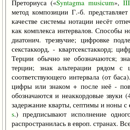
Преториуса («
Syntagma
musicum
»,
III
метод композиции Г.-б. представляе
качестве системы нотации несёт отпе
как комплекса интервалов. Способы но
диатонич. трезвучие; цифровке подл
секстаккорд, - квартсекстаккорд; ци
Терции обычно не обозначаются; зна
терции; знак альтерации рядом с ц
соответствующего интервала (от баса
цифры или знаком + после неё - по
обозначаются и неаккордовые звуки (
задержание кварты, септимы и ноны с 
s
.) предписывают исполнение одного
распространилась в европ. странах. В