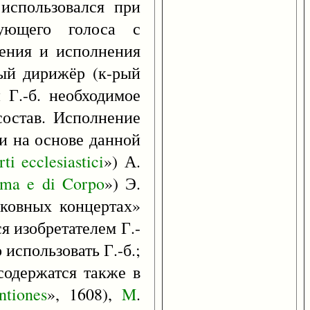
использовался при
ующего голоса с
нения и исполнения
ный дирижёр (к-рый
 Г.-б. необходимое
состав. Исполнение
и на основе данной
rti
ecclesiastici
») А.
ima
e
di
Corpo
») Э.
рковных концертах»
я изобретателем Г.-
использовать Г.-б.;
содержатся также в
ntiones
», 1608),
M
.