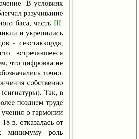
ачение. В условиях
блегчал разучивание
ного баса, часть
III
.
никли и укрепились
ов - секстаккорда,
сто встречавшееся
ем, что цифровка не
обозначались точно.
тончения собственно
(сигнатуры). Так, в
более позднем труде
я учения о гармонии
18 в. отказалась от
 к минимуму роль