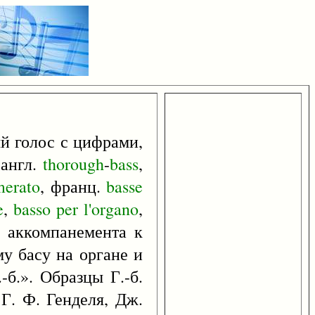
ый голос с цифрами,
 англ.
thorough
-
bass
,
erato
, франц.
basse
e
,
basso
per
l'organo
,
и аккомпанемента к
му басу на органе и
-б.». Образцы Г.-б.
 Г. Ф. Генделя, Дж.