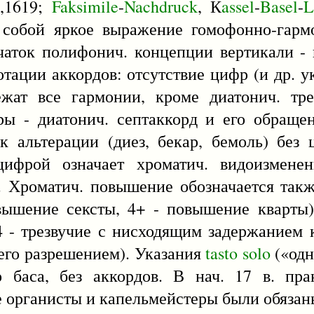
,1619;
Faksimile
-
Nachdruck
, К
assel
-
Basel
-
т собой яркое выражение гомофонно-гарм
чаток полифонич. концепции вертикали -
тации аккордов: отсутствие цифр (и др. у
ежат все гармонии, кроме диатонич. тр
фры - диатонич. септаккорд и его обращен
к альтерации (диез, бекар, бемоль) без
ифрой означает хроматич. видоизменен
). Хроматич. повышение обозначается так
вышение сексты, 4+ - повышение кварты)
4 - трезвучие с нисходящим задержанием к
его разрешением). Указания
tasto
solo
(«одн
 баса, без аккордов. В нач. 17 в. пра
се органисты и капельмейстеры были обяза