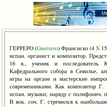
ГЕРРЕРО (
Guerrero
) Франсиско (4
X
15
испан. органист и композитор. Предс
16 в., ученик и последователь 
Кафедрального собора в Севилье, за
игры на органе и мастерские импро
современниками. Как композитор Г. 
испан. музыки; наряду с полифонич.
В вок. соч. Г. стремился к наибольш