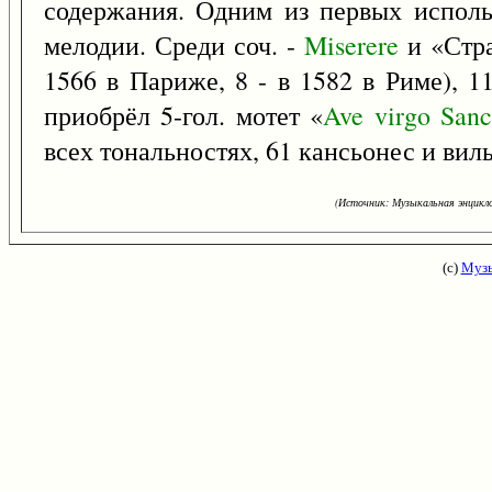
содержания. Одним из первых использ
мелодии. Среди соч. -
Miserere
и «Стра
1566 в Париже, 8 - в 1582 в Риме), 1
приобрёл 5-гол. мотет «
Ave
virgo
Sanc
всех тональностях, 61 кансьонес и виль
(Источник: Музыкальная энцикло
(с)
Музы