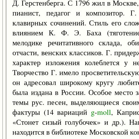
Д. Герстенберга. С 1796 жил в Москве
пианист, педагог и композитор. Г.
клавирных сочинений. Стиль его сложи
влиянием К. Ф. Э. Баха (тяготени
мелодике речитативного склада, об
отчасти, венских классиков. Г. приде
характер изложения колеблется у 
Творчество Г. имело просветительску
он адресовал широкому кругу любите
была издана в России. Особое место 
темы рус. песен, выделяющиеся свои
фактуры (14 вариаций
g
-
moll
, Капри
«Стонет сизый голубочек» и др.). На
находится в библиотеке Московской ко