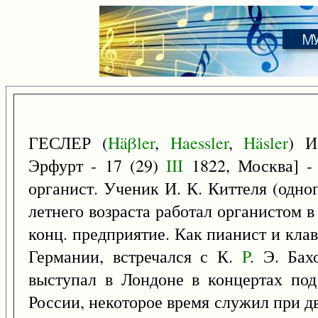
ГЕСЛЕР (
Häβler
,
Haessler
,
Häsler
) И
Эрфурт - 17 (29)
III
1822, Москва] - 
органист. Ученик И. К. Киттеля (одног
летнего возраста работал органистом 
конц. предприятие. Как пианист и кла
Германии, встречался с К.
P
. Э. Бах
выступал в Лондоне в концертах под
России, некоторое время служил при дво