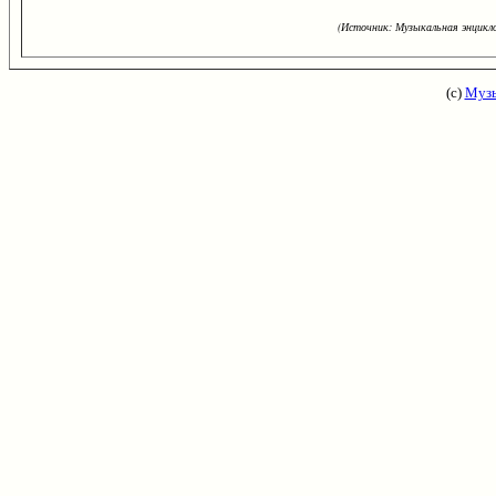
(Источник: Музыкальная энцикло
(с)
Музы