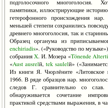
подголосочного многоголосия. Х
памятники, иллюстрирующие историю р
гетерофонного происхождения нар.
меньшей степепи сохранились повсюду
древнего многоголосия, так и старинн
Образец органума из приписываемог
enchiriadis
». («Руководство по музыке»)
собрания
X
. И. Мозера «
Tönende
Alter
«
Aust
ausrel
й,
tek
saulel
й» («Занимаетс
Из книги Я. Чюрлёните «Литовское н
1966. В ряде образцов нар. многоголоси
следов Г. сравнительно со слав.
обнаруживается сочетание импров
практикой средствами выражения, в ча