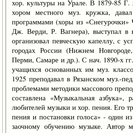
хор. культуры на Урале. В 1879-85 Г.
хором местного муз. кружка, дава
программами (хоры из «Снегурочки» Ч
Дж. Верди, Р. Вагнера), выступал в 
организовал певческую капеллу, с ус
городах России (Нижнем Новгороде,
Перми, Самаре и др.). С нач. 1890-х гг
учащихся основанных им муз. классо
1925 преподавал в Рязанском муз.-пед
проблемами методики массового препо
составлена «Музыкальная азбука», 
любителей музыки и хор. пения. Его т
пения и постановки голоса» - один и
заочному обучению музыке. Автор м