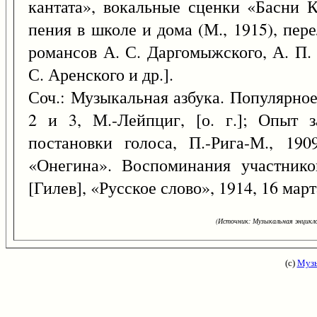
кантата», вокальные сценки «Басни К
пения в школе и дома (М., 1915), перел
романсов А. С. Даргомыжского, А. П. 
С. Аренского и др.].
Соч.: Музыкальная азбука. Популярное 
2 и 3, М.-Лейпциг, [о. г.]; Опыт 
постановки голоса, П.-Рига-М., 190
«Онегина». Воспоминания участнико
[Гилев], «Русское слово», 1914, 16 март
(Источник: Музыкальная энцикло
(с)
Музы