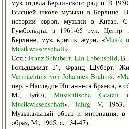
муз. отдела Берлинского радио. В 195
Высшей школе музыки в Берлине. В 
истории европ. музыки в Китае. С
Гумбольдта, в 1961-65 рук. Центр. 
Берлине, муз. критик журн. «
Musik
Musikwissenschaft
».
Соч.:
Franz
Schubert
.
Ein
Lebensbild
, В.
Гольдшмидт Г., Франц Шуберт. Жи
Vermächtnis
von
Johannes
Brahms
, «
Mu
пер. - Наследие Иоганнеса Брамса, в сб
М.,
I
960);
Musikalische
Gestalt
Musikwissenschaft
»,
Jahrg
.
V
, 1963
Музыкальный образ и интонация, в 
образ, М., 1965, с. 134-47).