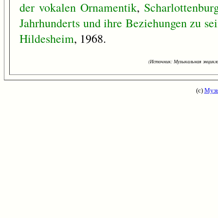
der
vokalen
Ornamentik
,
Scharlottenbur
Jahrhunderts
und
ihre
Beziehungen
zu
se
Hildesheim
, 1968.
(Источник: Музыкальная энцикло
(с)
Музы