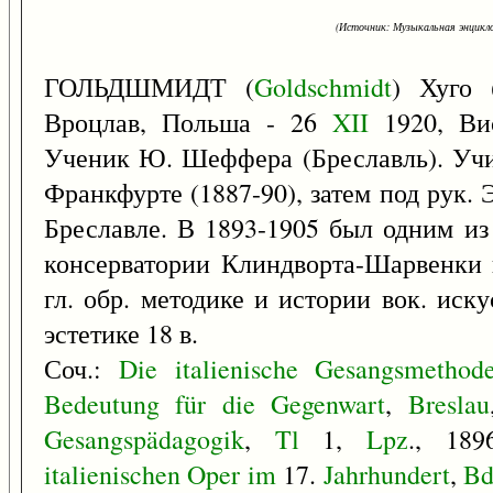
(Источник: Музыкальная энцикло
ГОЛЬДШМИДТ (
Goldschmidt
) Хуго
Вроцлав, Польша - 26
XII
1920, Вис
Ученик Ю. Шеффера (Бреславль). Учи
Франкфурте (1887-90), затем под рук.
Бреславле. В 1893-1905 был одним из
консерватории Клиндворта-Шарвенки 
гл. обр. методике и истории вок. иску
эстетике 18 в.
Соч.:
Die
italienische
Gesangsmethod
Bedeutung
für
die
Gegenwart
,
Breslau
Gesangspädagogik
,
Tl
1,
Lpz
., 18
italienischen
Oper
im
17.
Jahrhundert
,
B