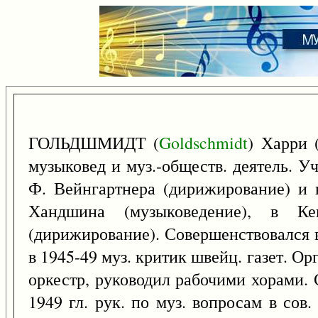
ГОЛЬДШМИДТ (
Goldschmidt
) Харри 
музыковед и муз.-обществ. деятель. У
Ф. Вейнгартнера (дирижирование) и 
Хандшина (музыковедение), в К
(дирижирование). Совершенствовался 
в 1945-49 муз. критик швейц. газет. Ор
оркестр, руководил рабочими хорами. 
1949 гл. рук. по муз. вопросам в сов.