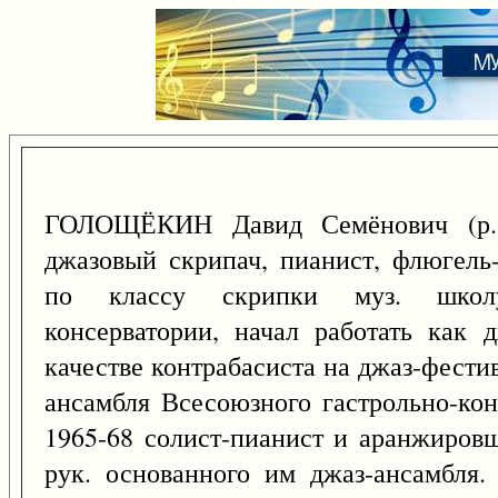
ГОЛОЩЁКИН Давид Семёнович (
джазовый скрипач, пианист, флюгель
по классу скрипки муз. школу
консерватории, начал работать как 
качестве контрабасиста на джаз-фести
ансамбля Всесоюзного гастрольно-кон
1965-68 солист-пианист и аранжировщ
рук. основанного им джаз-ансамбля.