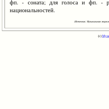
фп. - соната; для голоса и фп. - р
национальностей.
(Источник: Музыкальная энцикло
(с)
Музы