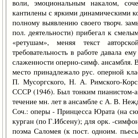
воли, эмоциональным накалом, соч
кантилены с яркими динамическими ко
полному выявлению своего творч. замы
пол. деятельности) прибегал к смелы
«ретушам», меняя текст авторско
требовательность в работе давала ем
слаженности оперно-симф. ансамбля. 
место принадлежало рус. оперной кла
П. Мусоргского, Н. А. Римского-Корс
СССР (1946). Был тонким пианистом-
течение мн. лет в ансамбле с А. В. Неж
Соч.: оперы - Принцесса Юрата (на сю
курган (по Г.Ибсену); для орк. -симфо
поэма Саломея (к пост. одноим. пьес