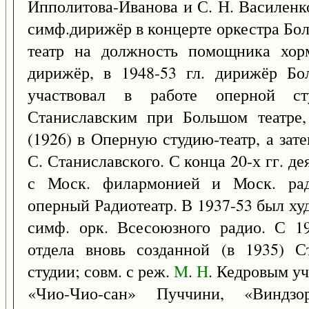
Ипполитова-Иванова и С. Н. Василенк
симф.дирижёр в концерте оркестра Бол
театр на должность помощника хорм
дирижёр, в 1948-53 гл. дирижёр Бо
участвовал в работе оперной ст
Станиславским при Большом театре,
(1926) в Оперную студию-театр, а зат
С. Станиславского. С конца 20-х гг. де
с Моск. филармонией и Моск. ради
оперный Радиотеатр. В 1937-53 был ху
симф. орк. Всесоюзного радио. С 19
отдела вновь созданной (в 1935) С
студии; совм. с реж.
M
.
H
. Кедровым уч
«Чио-Чио-сан» Пуччини, «Виндзо