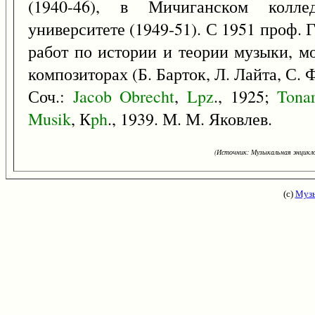
(1940-46), в Мичиганском колле
университете (1949-51). С 1951 проф. 
работ по истории и теории музыки, м
композиторах (Б. Барток, Л. Лайта, С. Ф
Соч.:
Jacob
Obrecht
,
Lpz
., 1925;
Tona
Musik
, К
ph
., 1939. М. М. Яковлев.
(Источник: Музыкальная энцикло
(с)
Музы