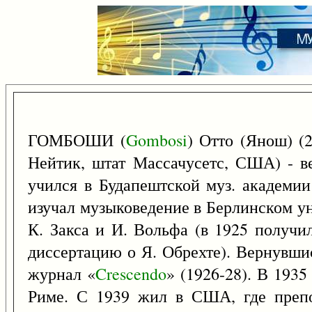
ГОМБОШИ (
Gombosi
) Отто (Янош) (
Нейтик, штат Массачусетс, США) - в
учился в Будапештской муз. академии
изучал музыковедение в Берлинском ун
К. Закса и И. Вольфа (в 1925 получи
диссертацию о Я. Обрехте). Вернувши
журнал «
Crescendo
» (1926-28). В 1935
Риме. С 1939 жил в США, где препо