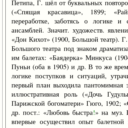
Петипа, Г. шёл от буквальных повторо
(«Спящая красавица», 1899; «Рай
переработке, заботясь о логике и 
ансамблей. Значит. художеств. явлен
«Дон Кихот» (1900, Большой театр). Г
Большого театра под знаком драматиз
им балетах: «Баядерка» Минкуса (190
Пуньи (оба в 1905) и др. В то же вре
логике поступков и ситуаций, утра
первый план выходила пантомимная з
иллюстративная роль («Дочь Гудул
Парижской богоматери» Гюго, 1902; «
др. пост.: «Любовь быстра
!
» на муз. 
впервые осуществил опыт балетной 