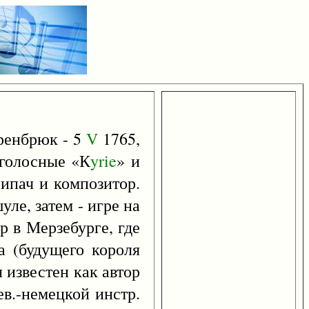
аренбрюк - 5
V
1765,
-голосные «К
yrie
» и
рипач и композитор.
ле, затем - игре на
р в Мерзебурге, где
а (будущего короля
 известен как автор
ев.-немецкой инстр.