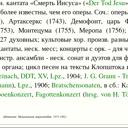
 ч. кантата «Смерть Иисуса» («
Der
Tod
Jesu
»
 более известны, чем его оперы. Соч.: оперы 
), Артаксеркс (1743), Демофонт, царь 
753), Монтецума (1755), Меропа (1756);
27 духовных; культовые хор. произв. разных
антаты, неск. месс; концерты с орк. - для ч
нстр. ансамбли - неск. сонат и дуэтов для 
ля органа; цикл песен на тексты Клопштока 
einach
,
DDT
,
XV
,
Lpz
., 1904;
J
.
G
.
Graun
-
Tr
mann
),
Lpz
., 1906;
Bratschensonaten
, в сб.: К
oenkonzert
,
Fagottenkonzert
(
hrsg
.
von
H
.
Tö
(Источник: Музыкальная энциклопедия, 1973-1982)