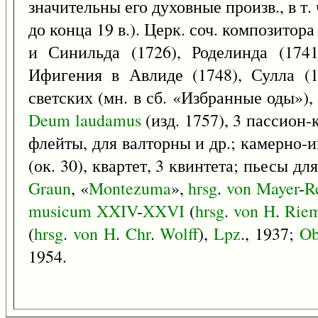
значительны его духовные произв., в т.
до конца 19 в.). Церк. соч. композитора
и Синильда (1726), Роделинда (1741
Ифигения в Авлиде (1748), Сулла (1
светских (мн. в сб. «Избранные оды»), 
Deum
laudamus
(изд. 1757), 3 пассион-к
флейты, для валторны и др.; камерно-и
(ок. 30), квартет, 3 квинтета; пьесы д
Graun
, «
Montezuma
»,
hrsg
.
von
Mayer
-
R
musicum
XXIV
-
XXVI
(
hrsg
.
von
H
.
Rie
(
hrsg
.
von
H
.
Chr
.
Wolff
),
Lpz
., 1937;
Ob
1954.