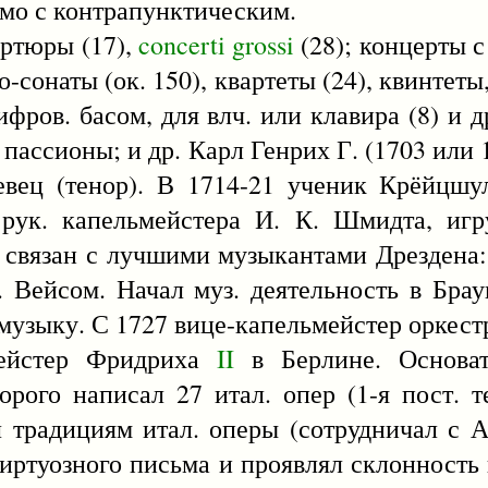
мо с контрапунктическим.
вертюры (17),
concerti
grossi
(28); концерты с о
о-сонаты (ок. 150), квартеты (24), квинтеты,
ифров. басом, для влч. или клавира (8) и др
. пассионы; и др. Карл Генрих Г. (1703 или
вец (тенор). В 1714-21 ученик Крёйцшу
 рук. капельмейстера И. К. Шмидта, игр
 связан с лучшими музыкантами Дрездена:
. Вейсом. Начал муз. деятельность в Брау
музыку. С 1727 вице-капельмейстер оркестр
мейстер Фридриха
II
в Берлине. Основат
орого написал 27 итал. опер (1-я пост. т
л традициям итал. оперы (сотрудничал с А
иртуозного письма и проявлял склонность 