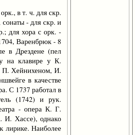
рк., в т. ч. для скр.
 сонаты - для скр. и
.; для хора с орк. -
 1704, Варенбрюк - 8
ле в Дрездене (пел
у на клавире у К.
 П. Хейнихеном, И.
ншвейге в качестве
а. С 1737 работал в
ель (1742) и рук.
еатра - опера К. Г.
. И. Хассе), однако
к лирике. Наиболее