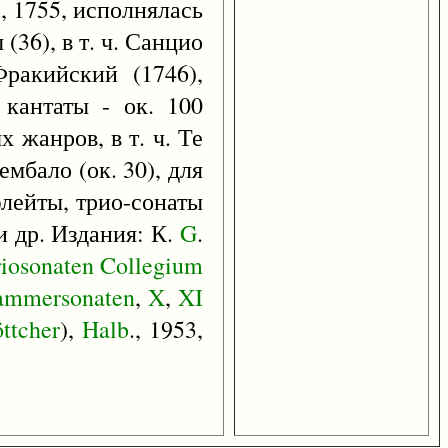
, 1755, исполнялась
(36), в т. ч. Санцио
Фракийский (1746),
 кантаты - ок. 100
 жанров, в т. ч. Те
ембало (ок. 30), для
флейты, трио-сонаты
и др. Издания: К.
G
.
iosonaten
Collegium
ammersonaten
,
X
,
XI
ttcher
),
Halb
., 1953,