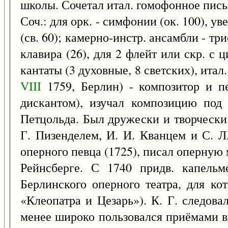
школы. Сочетал итал. гомофонное пись
Соч.: для орк. - симфонии (ок. 100), у
(св. 60); камерно-инстр. ансамбли - три
клавира (26), для 2 флейт или скр. с ц
кантаты (3 духовные, 8 светских), итал
VIII
1759, Берлин) - композитор и пе
дискантом), изучал композицию под
Петцольда. Был дружески и творчески
Г. Пизенделем, И. И. Кванцем и С. Л
оперного певца (1725), писал оперную 
Рейнсберге. С 1740 придв. капель
Берлинского оперного театра, для кот
«Клеопатра и Цезарь»). К. Г. следова
менее широко пользовался приёмами в