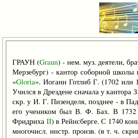
ГРАУН (
Graun
) - нем. муз. деятели, б
Мерзебург) - кантор соборной школы 
«
Gloria
». Иоганн Готлиб Г. (1702 или
Учился в Дрездене сначала у кантора З.
скр. у И. Г. Пизенделя, позднее - в П
его учеником был В. Ф. Бах. В 1732
Фридриха
II
) в Рейнсберге. С 1740 ко
многочисл. инстр. произв. (в т. ч. скр