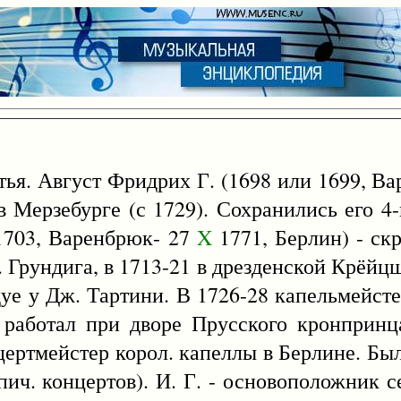
ратья. Август Фридрих Г. (1698 или 1699, В
в Мерзебурге (с 1729). Сохранились его 4
 1703, Варенбрюк- 27
X
1771, Берлин) - ск
 Грундига, в 1713-21 в дрезденской Крёйцшу
адуе у Дж. Тартини. В 1726-28 капельмейсте
 работал при дворе Прусского кронпринц
нцертмейстер корол. капеллы в Берлине. Был
ипич. концертов). И. Г. - основоположник с