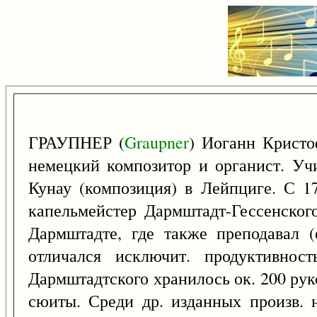
ГРАУПНЕР (
Graupner
) Иоганн Крист
немецкий композитор и органист. Учи
Кунау (композиция) в Лейпциге. С 17
капельмейстер Дармштадт-Гессенского
Дармштадте, где также преподавал 
отличался исключит. продуктивнос
Дармштадтского хранилось ок. 200 рук
сюиты. Среди др. изданных произв. 