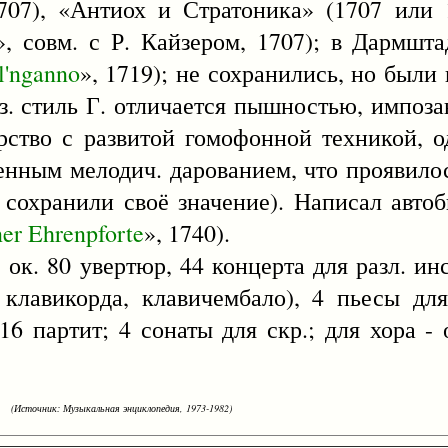
707), «Антиох и Стратоника» (1707 или 
», совм. с Р. Кайзером, 1707); в Дармшта
l'nganno
», 1719); не сохранились, но были 
уз. стиль Г. отличается пышностью, импоз
рство с развитой гомофонной техникой, о
енным мелодич. дарованием, что проявилос
е сохранили своё значение). Написал авто
ner
Ehrenpforte
», 1740).
 ок. 80 увертюр, 44 концерта для разл. инс
 клавикорда, клавичембало), 4 пьесы дл
 16 партит; 4 сонаты для скр.; для хора - 
(Источник: Музыкальная энциклопедия, 1973-1982)