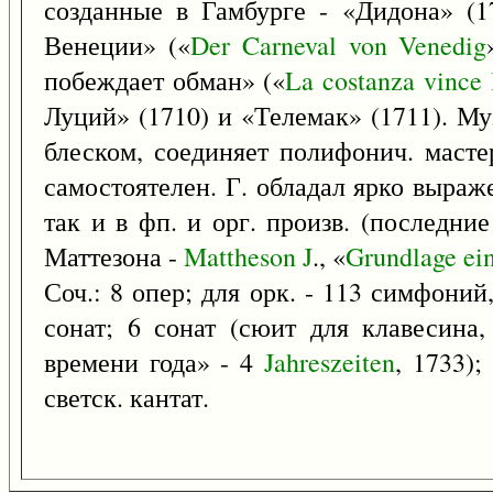
созданные в Гамбурге - «Дидона» (1
Венеции» («
Der
Carneval
von
Venedig
побеждает обман» («
La
costanza
vince
Луций» (1710) и «Телемак» (1711). М
блеском, соединяет полифонич. масте
самостоятелен. Г. обладал ярко выраж
так и в фп. и орг. произв. (последни
Маттезона -
Mattheson
J
., «
Grundlage
ei
Соч.: 8 опер; для орк. - 113 симфоний,
сонат; 6 сонат (сюит для клавесина,
времени года» - 4
Jahreszeiten
, 1733);
светск. кантат.