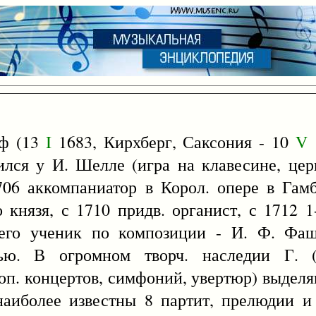
оф (13
I
1683, Кирхберг, Саксония - 10
V
лся у И. Шелле (игра на клавесине, цер
06 аккомпаниатор в Корол. опере в Гамб
 князя, с 1710 придв. органист, с 1712 1
(его ученик по композиции - И. Ф. Фаш
тью. В огромном творч. наследии Г. 
оп. концертов, симфоний, увертюр) выдел
наиболее известны 8 партит, прелюдии и