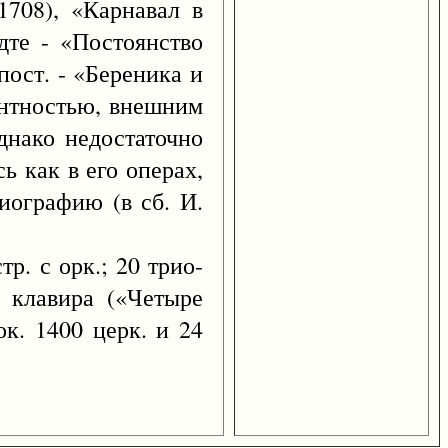
1708), «Карнавал в
дте - «Постоянство
пост. - «Береника и
антностью, внешним
днако недостаточно
ь как в его операх,
биографию (в сб. И.
тр. с орк.; 20 трио-
я клавира («Четыре
ок. 1400 церк. и 24