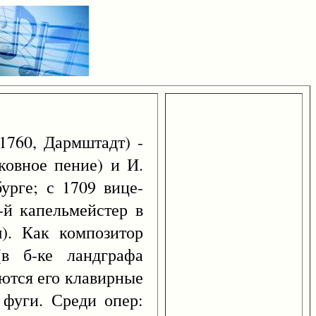
1760, Дармштадт) -
ковное пение) и И.
урге; с 1709 вице-
-й капельмейстер в
). Как композитор
(в б-ке ландграфа
яются его клавирные
 фуги. Среди опер: